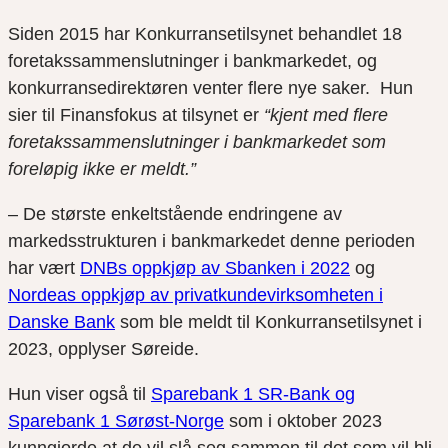
Siden 2015 har Konkurransetilsynet behandlet 18
foretakssammenslutninger i bankmarkedet, og
konkurransedirektøren venter flere nye saker. Hun
sier til Finansfokus at tilsynet er
“kjent med flere
foretakssammenslutninger i bankmarkedet som
foreløpig ikke er meldt.”
– De største enkeltstående endringene av
markedsstrukturen i bankmarkedet denne perioden
har vært
DNBs oppkjøp av Sbanken i 2022
og
Nordeas oppkjøp av privatkundevirksomheten i
Danske Bank
som ble meldt til Konkurransetilsynet i
2023, opplyser Søreide.
Hun viser også til
Sparebank 1 SR-Bank og
Sparebank 1 Sørøst-Norge
som i oktober 2023
kunngjorde at de vil slå seg sammen til det som vil bli