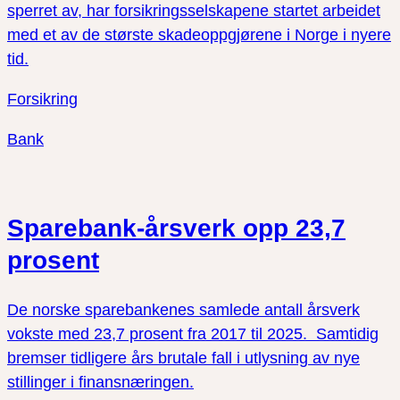
sperret av, har forsikringsselskapene startet arbeidet
med et av de største skadeoppgjørene i Norge i nyere
tid.
Forsikring
Bank
Sparebank-årsverk opp 23,7
prosent
De norske sparebankenes samlede antall årsverk
vokste med 23,7 prosent fra 2017 til 2025. Samtidig
bremser tidligere års brutale fall i utlysning av nye
stillinger i finansnæringen.