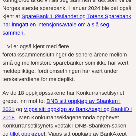
Norges største sparebank. I januar 2024 ble det også
kjent at
SpareBank 1 Østlandet og Totens Sparebank
har inngått en intensjonsavtale om å slå seg
sammen
.
– Vi er også kjent med flere
foretakssammenslutninger de senere årene mellom
små og mellomstore sparebanker som ikke har vært
meldepliktige, fordi omsetningen har vært under
terskelverdiene for meldeplikt.
Av de 18 oppkjøpssakene har Konkurransetilsynet
grepet inn mot to:
DNB sitt oppkjøp av Sbanken i
2021
og
Vipps sitt oppkjøp av BankAxept og BankID i
2018
. Men Konkurranseklagenemnda opphevet
Konkurransetilsynets vedtak i DNB-Sbanken-saken
og
tillot oppkjøpe
t. Vipps sitt oppkjøp av BankAxept