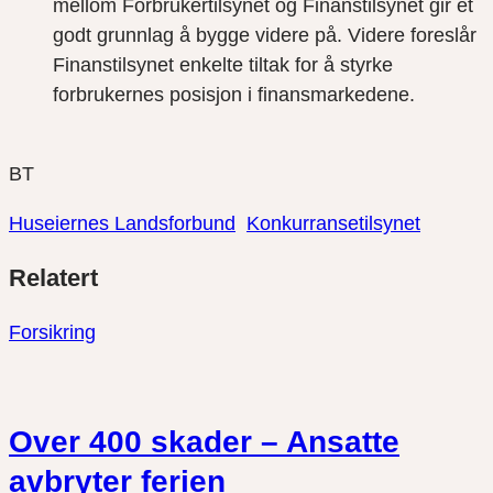
mellom Forbrukertilsynet og Finanstilsynet gir et
godt grunnlag å bygge videre på. Videre foreslår
Finanstilsynet enkelte tiltak for å styrke
forbrukernes posisjon i finansmarkedene.
BT
Huseiernes Landsforbund
Konkurransetilsynet
Del
Del
Del
Relatert
link
på
på
twitter
facebook
Forsikring
Over 400 skader – Ansatte
avbryter ferien