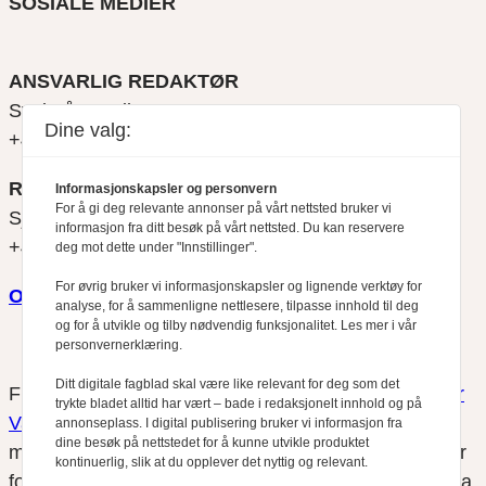
SOSIALE MEDIER
ANSVARLIG REDAKTØR
Svein Åge Eriksen
Dine valg:
+47 900 79 547
REDAKTØR
Informasjonskapsler og personvern
For å gi deg relevante annonser på vårt nettsted bruker vi
Sjur Anda
informasjon fra ditt besøk på vårt nettsted. Du kan reservere
+47 470 34 460
deg mot dette under "Innstillinger".
For øvrig bruker vi informasjonskapsler og lignende verktøy for
Om oss
analyse, for å sammenligne nettlesere, tilpasse innhold til deg
og for å utvikle og tilby nødvendig funksjonalitet. Les mer i vår
personvernerklæring.
Ditt digitale fagblad skal være like relevant for deg som det
Finansfokus arbeider etter
Redaktørplakaten
og
Vær
trykte bladet alltid har vært – bade i redaksjonelt innhold og på
Varsom-plakatens
regler for god presseskikk, som
annonseplass. I digital publisering bruker vi informasjon fra
dine besøk på nettstedet for å kunne utvikle produktet
medlem av Fagpressen. Finansfokus har ikke ansvar
kontinuerlig, slik at du opplever det nyttig og relevant.
for innhold på eksterne nettsider som det lenkes til fra