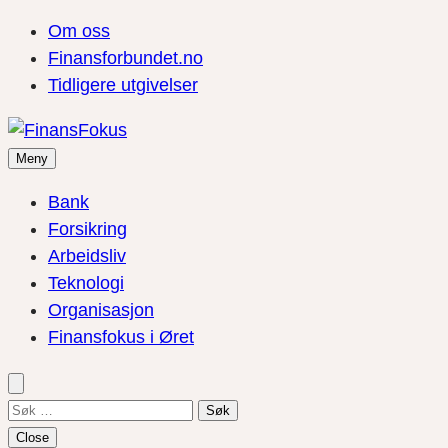
Om oss
Finansforbundet.no
Tidligere utgivelser
Meny
Bank
Forsikring
Arbeidsliv
Teknologi
Organisasjon
Finansfokus i Øret
Søk
etter:
Close