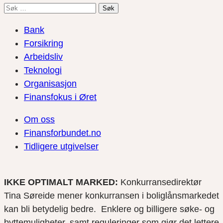
Søk
etter:
Bank
Forsikring
Arbeidsliv
Teknologi
Organisasjon
Finansfokus i Øret
Om oss
Finansforbundet.no
Tidligere utgivelser
IKKE OPTIMALT MARKED:
Konkurransedirektør
Tina Søreide mener konkurransen i boliglånsmarkedet
kan bli betydelig bedre. Enklere og billigere søke- og
byttemuligheter, samt reguleringer som gjør det lettere