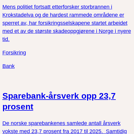
Mens politiet fortsatt etterforsker storbrannen i
Krokstadelva og de hardest rammede områdene er
sperret av, har forsikringsselskapene startet arbeidet
med et av de største skadeoppgjørene i Norge i nyere
tid.
Forsikring
Bank
Sparebank-årsverk opp 23,7
prosent
De norske sparebankenes samlede antall årsverk
vokste med 23,7 prosent fra 2017 til 2025. Samtidig