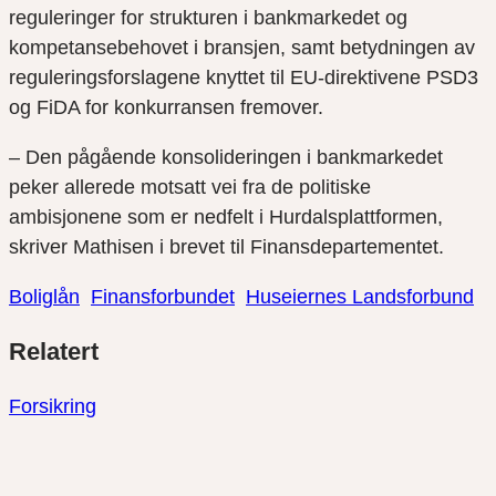
reguleringer for strukturen i bankmarkedet og
kompetansebehovet i bransjen, samt betydningen av
reguleringsforslagene knyttet til EU-direktivene PSD3
og FiDA for konkurransen fremover.
– Den pågående konsolideringen i bankmarkedet
peker allerede motsatt vei fra de politiske
ambisjonene som er nedfelt i Hurdalsplattformen,
skriver Mathisen i brevet til Finansdepartementet.
Boliglån
Finansforbundet
Huseiernes Landsforbund
Del
Del
Del
Relatert
link
på
på
twitter
facebook
Forsikring