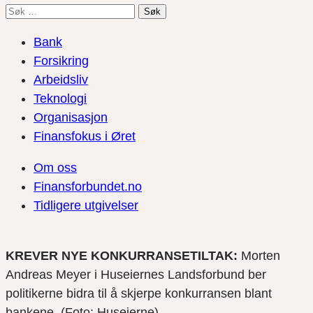
Søk
etter:
Bank
Forsikring
Arbeidsliv
Teknologi
Organisasjon
Finansfokus i Øret
Om oss
Finansforbundet.no
Tidligere utgivelser
KREVER NYE KONKURRANSETILTAK:
Morten
Andreas Meyer i Huseiernes Landsforbund ber
politikerne bidra til å skjerpe konkurransen blant
bankene. (Foto: Huseierne)