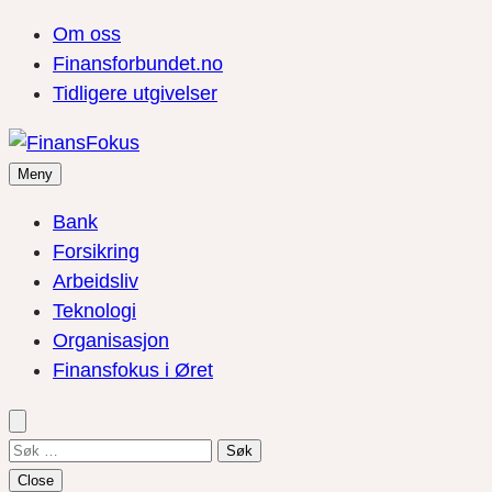
Om oss
Finansforbundet.no
Tidligere utgivelser
Meny
Bank
Forsikring
Arbeidsliv
Teknologi
Organisasjon
Finansfokus i Øret
Søk
etter:
Close