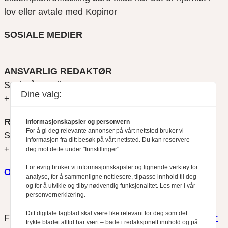
lov eller avtale med Kopinor
SOSIALE MEDIER
ANSVARLIG REDAKTØR
Svein Åge Eriksen
Dine valg:
+47 900 79 547
REDAKTØR
Informasjonskapsler og personvern
For å gi deg relevante annonser på vårt nettsted bruker vi
Sjur Anda
informasjon fra ditt besøk på vårt nettsted. Du kan reservere
+47 470 34 460
deg mot dette under "Innstillinger".
For øvrig bruker vi informasjonskapsler og lignende verktøy for
Om oss
analyse, for å sammenligne nettlesere, tilpasse innhold til deg
og for å utvikle og tilby nødvendig funksjonalitet. Les mer i vår
personvernerklæring.
Ditt digitale fagblad skal være like relevant for deg som det
Finansfokus arbeider etter
Redaktørplakaten
og
Vær
trykte bladet alltid har vært – bade i redaksjonelt innhold og på