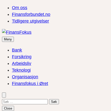
Om oss
Finansforbundet.no
Tidligere utgivelser
Meny
Bank
Forsikring
Arbeidsliv
Teknologi
Organisasjon
Finansfokus i Øret
Søk
etter:
Close