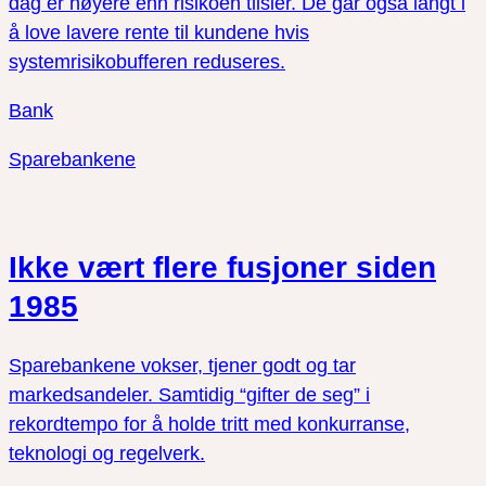
dag er høyere enn risikoen tilsier. De går også langt i
å love lavere rente til kundene hvis
systemrisikobufferen reduseres.
Bank
Sparebankene
Ikke vært flere fusjoner siden
1985
Sparebankene vokser, tjener godt og tar
markedsandeler. Samtidig “gifter de seg” i
rekordtempo for å holde tritt med konkurranse,
teknologi og regelverk.