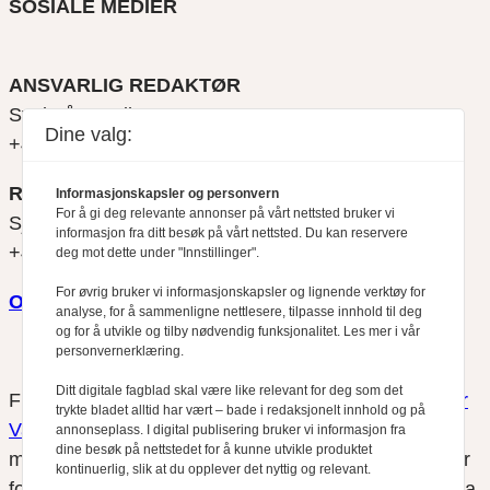
SOSIALE MEDIER
ANSVARLIG REDAKTØR
Svein Åge Eriksen
Dine valg:
+47 900 79 547
REDAKTØR
Informasjonskapsler og personvern
For å gi deg relevante annonser på vårt nettsted bruker vi
Sjur Anda
informasjon fra ditt besøk på vårt nettsted. Du kan reservere
+47 470 34 460
deg mot dette under "Innstillinger".
For øvrig bruker vi informasjonskapsler og lignende verktøy for
Om oss
analyse, for å sammenligne nettlesere, tilpasse innhold til deg
og for å utvikle og tilby nødvendig funksjonalitet. Les mer i vår
personvernerklæring.
Ditt digitale fagblad skal være like relevant for deg som det
Finansfokus arbeider etter
Redaktørplakaten
og
Vær
trykte bladet alltid har vært – bade i redaksjonelt innhold og på
Varsom-plakatens
regler for god presseskikk, som
annonseplass. I digital publisering bruker vi informasjon fra
dine besøk på nettstedet for å kunne utvikle produktet
medlem av Fagpressen. Finansfokus har ikke ansvar
kontinuerlig, slik at du opplever det nyttig og relevant.
for innhold på eksterne nettsider som det lenkes til fra