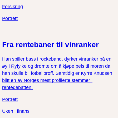
Forsikring
Portrett
Fra rentebaner til vinranker
Han spiller bass i rockeband, dyrker vinranker på en
øy i Ryfylke og drømte om å kjøpe pels til moren da
han skulle bli fotballproff. Samtidig er Kyrre Knudsen
blitt en av Norges mest profilerte stemmer i
rentedebatten.
Portrett
Uken i finans