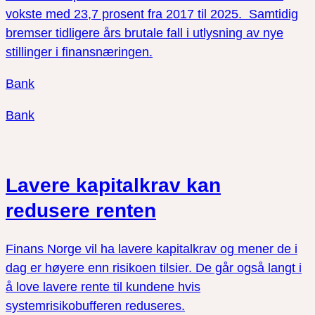
vokste med 23,7 prosent fra 2017 til 2025. Samtidig
bremser tidligere års brutale fall i utlysning av nye
stillinger i finansnæringen.
Bank
Bank
Lavere kapitalkrav kan
redusere renten
Finans Norge vil ha lavere kapitalkrav og mener de i
dag er høyere enn risikoen tilsier. De går også langt i
å love lavere rente til kundene hvis
systemrisikobufferen reduseres.