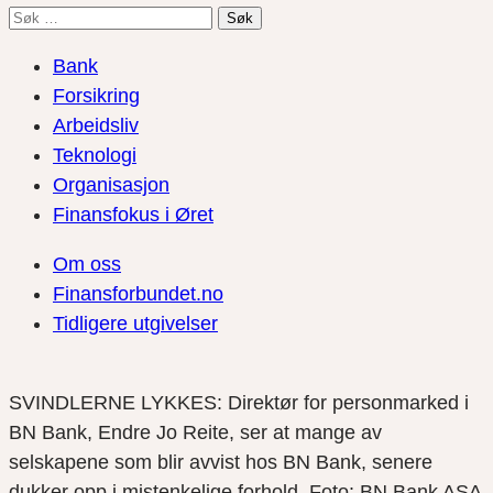
Søk
etter:
Bank
Forsikring
Arbeidsliv
Teknologi
Organisasjon
Finansfokus i Øret
Om oss
Finansforbundet.no
Tidligere utgivelser
SVINDLERNE LYKKES: Direktør for personmarked i
BN Bank, Endre Jo Reite, ser at mange av
selskapene som blir avvist hos BN Bank, senere
dukker opp i mistenkelige forhold. Foto: BN Bank ASA