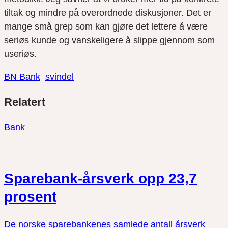
tiltak og mindre på overordnede diskusjoner. Det er
mange små grep som kan gjøre det lettere å være
seriøs kunde og vanskeligere å slippe gjennom som
useriøs.
BN Bank
svindel
Del
Del
Del
Relatert
link
på
på
twitter
facebook
Bank
Sparebank-årsverk opp 23,7
prosent
De norske sparebankenes samlede antall årsverk