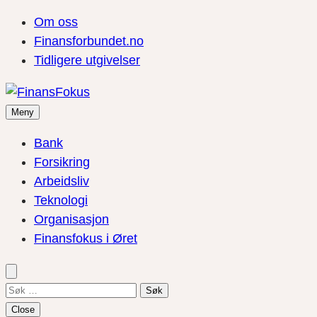
Om oss
Finansforbundet.no
Tidligere utgivelser
Meny
Bank
Forsikring
Arbeidsliv
Teknologi
Organisasjon
Finansfokus i Øret
Søk
etter:
Close