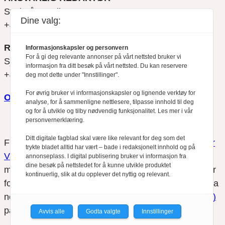
Svein Åge Eriksen
Dine valg:
+47 900 79 547
REDAKTØR
Informasjonskapsler og personvern
For å gi deg relevante annonser på vårt nettsted bruker vi
Sjur Anda
informasjon fra ditt besøk på vårt nettsted. Du kan reservere
+47 470 34 460
deg mot dette under "Innstillinger".
For øvrig bruker vi informasjonskapsler og lignende verktøy for
Om oss
analyse, for å sammenligne nettlesere, tilpasse innhold til deg
og for å utvikle og tilby nødvendig funksjonalitet. Les mer i vår
personvernerklæring.
Ditt digitale fagblad skal være like relevant for deg som det
Finansfokus arbeider etter
Redaktørplakaten
og
Vær
trykte bladet alltid har vært – bade i redaksjonelt innhold og på
Varsom-plakatens
regler for god presseskikk, som
annonseplass. I digital publisering bruker vi informasjon fra
dine besøk på nettstedet for å kunne utvikle produktet
medlem av Fagpressen. Finansfokus har ikke ansvar
kontinuerlig, slik at du opplever det nyttig og relevant.
for innhold på eksterne nettsider som det lenkes til fra
nettsidene. Vi benytter
informasjonskapsler (cookies)
på våre nettsider.
Avvis alle
Godta valgte
Innstillinger