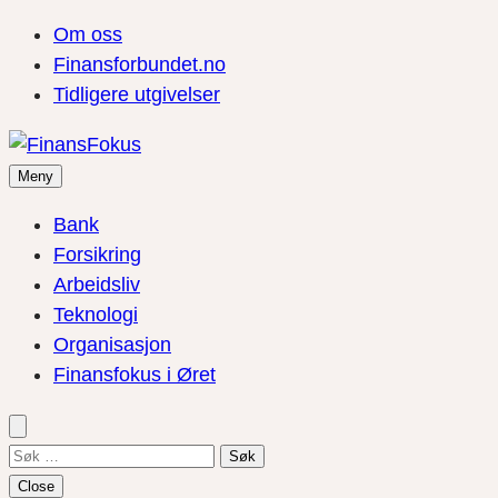
Om oss
Finansforbundet.no
Tidligere utgivelser
Meny
Bank
Forsikring
Arbeidsliv
Teknologi
Organisasjon
Finansfokus i Øret
Søk
etter:
Close