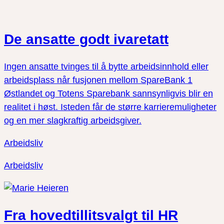
De ansatte godt ivaretatt
Ingen ansatte tvinges til å bytte arbeidsinnhold eller
arbeidsplass når fusjonen mellom SpareBank 1
Østlandet og Totens Sparebank sannsynligvis blir en
realitet i høst. Isteden får de større karrieremuligheter
og en mer slagkraftig arbeidsgiver.
Arbeidsliv
Arbeidsliv
Fra hovedtillitsvalgt til HR