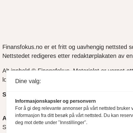
Finansfokus.no er et fritt og uavhengig nettsted 
Nettstedet redigeres etter redaktørplakaten av en 
Alt innhold © Finansfokus.
Materialet er vernet et
lov eller avtale med Kopinor
Dine valg:
SOSIALE MEDIER
Informasjonskapsler og personvern
For å gi deg relevante annonser på vårt nettsted bruker v
informasjon fra ditt besøk på vårt nettsted. Du kan reser
ANSVARLIG REDAKTØR
deg mot dette under "Innstillinger".
Svein Åge Eriksen