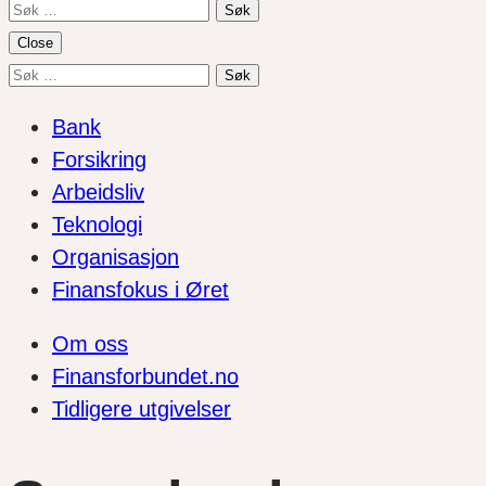
Søk
etter:
Close
Søk
etter:
Bank
Forsikring
Arbeidsliv
Teknologi
Organisasjon
Finansfokus i Øret
Om oss
Finansforbundet.no
Tidligere utgivelser