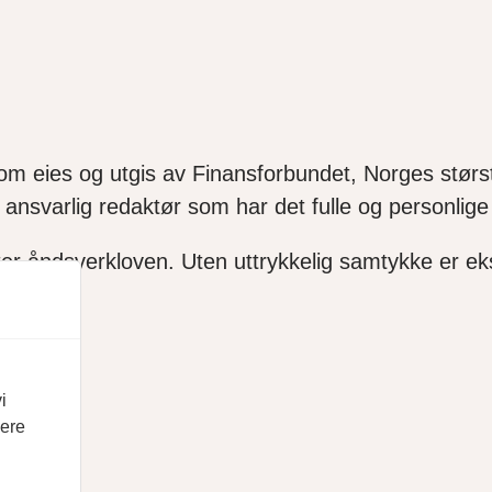
som eies og utgis av Finansforbundet, Norges størst
ansvarlig redaktør som har det fulle og personlige 
ter åndsverkloven. Uten uttrykkelig samtykke er ekse
i
vere