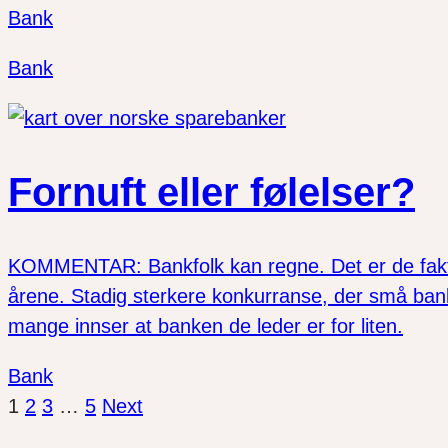
Bank
Bank
Fornuft eller følelser?
KOMMENTAR: Bankfolk kan regne. Det er de faktisk
årene. Stadig sterkere konkurranse, der små ba
mange innser at banken de leder er for liten.
Bank
1
2
3
…
5
Next