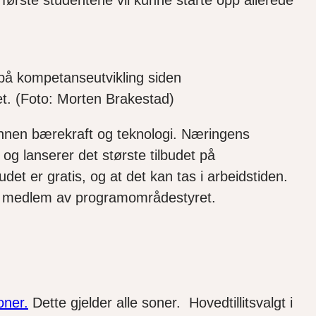
 første studentene vil kunne starte opp allerede
t på kompetanseutvikling siden
det. (Foto: Morten Brakestad)
t innen bærekraft og teknologi. Næringens
og lanserer det største tilbudet på
det er gratis, og at det kan tas i arbeidstiden.
t og medlem av programområdestyret.
oner.
Dette gjelder alle soner. Hovedtillitsvalgt i