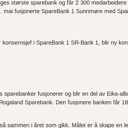
rges største sparebank og får 2 300 medarbeidere
. 1. mai fusjonerte SpareBank 1 Sunnmøre med S
konsernsjef i SpareBank 1 SR-Bank 1, blir ny kon
s sparebanker fusjonerer og blir en del av Eika-a
Rogaland Sparebank. Den fusjonere banken får 181
å sammen i året som gikk. Målet er å skape en led