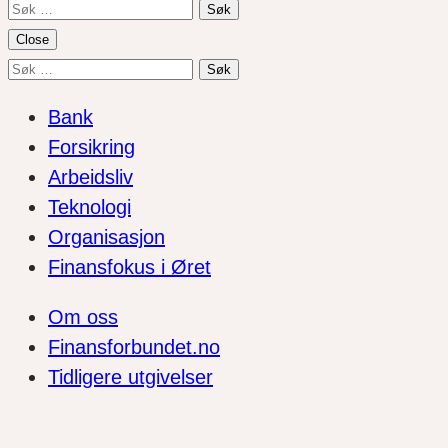
Søk
etter:
Close
Søk
etter:
Bank
Forsikring
Arbeidsliv
Teknologi
Organisasjon
Finansfokus i Øret
Om oss
Finansforbundet.no
Tidligere utgivelser