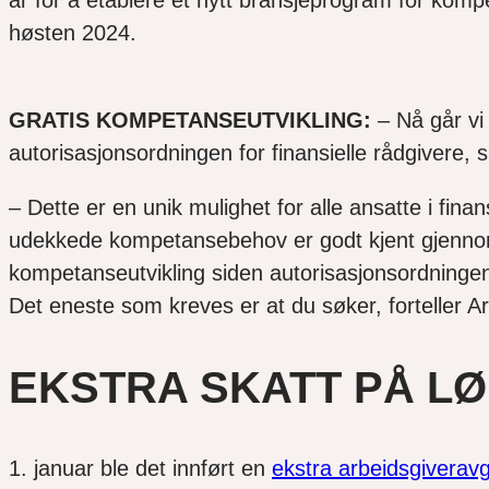
år for å etablere et nytt bransjeprogram for kompe
høsten 2024.
GRATIS KOMPETANSEUTVIKLING:
– Nå går vi 
autorisasjonsordningen for finansielle rådgivere, 
– Dette er en unik mulighet for alle ansatte i fi
udekkede kompetansebehov er godt kjent gjennom fl
kompetanseutvikling siden autorisasjonsordningen fo
Det eneste som kreves er at du søker, forteller 
EKSTRA SKATT PÅ L
1. januar ble det innført en
ekstra arbeidsgiveravg