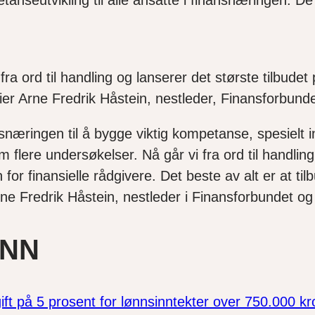
tanseutvikling til alle ansatte i finansnæringen. De
fra ord til handling og lanserer det største tilbude
sier Arne Fredrik Håstein, nestleder, Finansforbun
nansnæringen til å bygge viktig kompetanse, spesiel
ere undersøkelser. Nå går vi fra ord til handling 
r finansielle rådgivere. Det beste av alt er at tilbu
Arne Fredrik Håstein, nestleder i Finansforbunde
ØNN
ift på 5 prosent for lønnsinntekter over 750.000 kr