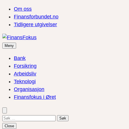
Om oss
Finansforbundet.no
Tidligere utgivelser
Meny
Bank
Forsikring
Arbeidsliv
Teknologi
Organisasjon
Finansfokus i Øret
Søk
etter:
Close