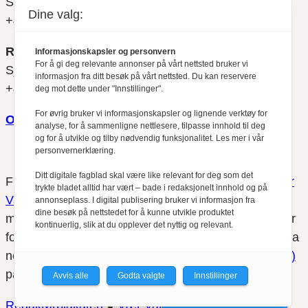
Svein Åge Eriksen
Dine valg:
+47 900 79 547
REDAKTØR
Informasjonskapsler og personvern
For å gi deg relevante annonser på vårt nettsted bruker vi
Sjur Anda
informasjon fra ditt besøk på vårt nettsted. Du kan reservere
+47 470 34 460
deg mot dette under "Innstillinger".
For øvrig bruker vi informasjonskapsler og lignende verktøy for
Om oss
analyse, for å sammenligne nettlesere, tilpasse innhold til deg
og for å utvikle og tilby nødvendig funksjonalitet. Les mer i vår
personvernerklæring.
Ditt digitale fagblad skal være like relevant for deg som det
Finansfokus arbeider etter
Redaktørplakaten
og
Vær
trykte bladet alltid har vært – bade i redaksjonelt innhold og på
Varsom-plakatens
regler for god presseskikk, som
annonseplass. I digital publisering bruker vi informasjon fra
dine besøk på nettstedet for å kunne utvikle produktet
medlem av Fagpressen. Finansfokus har ikke ansvar
kontinuerlig, slik at du opplever det nyttig og relevant.
for innhold på eksterne nettsider som det lenkes til fra
nettsidene. Vi benytter
informasjonskapsler (cookies)
på våre nettsider.
Avvis alle
Godta valgte
Innstillinger
Redaktørplakaten
●
Vær Varsomplakaten