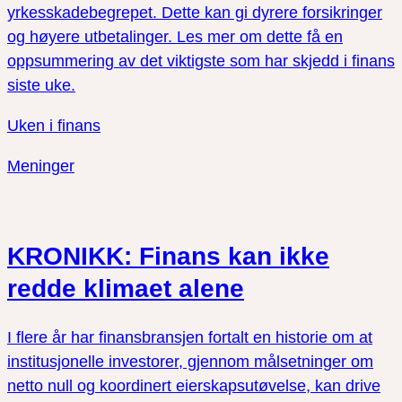
yrkesskadebegrepet. Dette kan gi dyrere forsikringer
og høyere utbetalinger. Les mer om dette få en
oppsummering av det viktigste som har skjedd i finans
siste uke.
Uken i finans
Meninger
KRONIKK: Finans kan ikke
redde klimaet alene
I flere år har finansbransjen fortalt en historie om at
institusjonelle investorer, gjennom målsetninger om
netto null og koordinert eierskapsutøvelse, kan drive