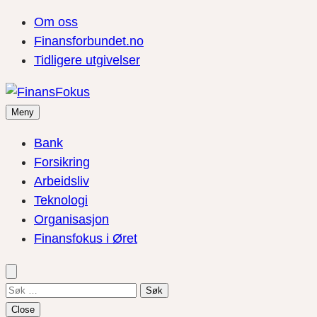
Om oss
Finansforbundet.no
Tidligere utgivelser
Meny
Bank
Forsikring
Arbeidsliv
Teknologi
Organisasjon
Finansfokus i Øret
Søk
etter:
Close