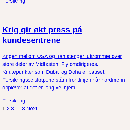
Forsikring
Krig gir økt press på
kundesentrene
Krigen mellom USA og Iran stenger luftrommet over
store deler av Midtøsten. Fly omdirigeres.
Knutepunkter som Dubai og Doha er pauset.
Forsikringsselskapene står i frontlinjen når nordmenn
opplever at det er lang vei hjem.
Forsikring
1
2
3
…
8
Next