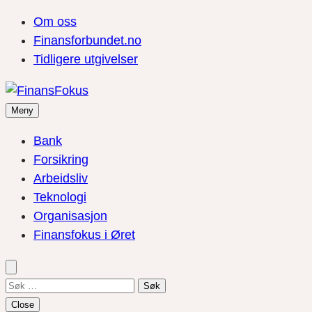
Om oss
Finansforbundet.no
Tidligere utgivelser
Meny
Bank
Forsikring
Arbeidsliv
Teknologi
Organisasjon
Finansfokus i Øret
Søk
etter:
Close