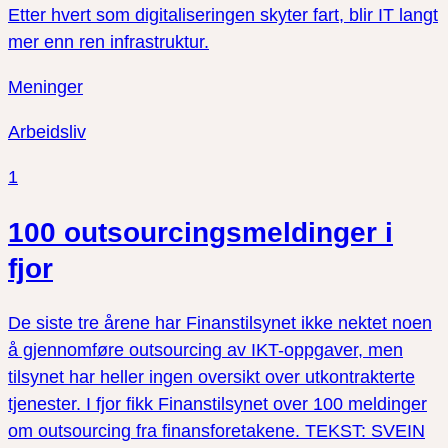
Etter hvert som digitaliseringen skyter fart, blir IT langt
mer enn ren infrastruktur.
Meninger
Arbeidsliv
1
100 outsourcingsmeldinger i
fjor
De siste tre årene har Finanstilsynet ikke nektet noen
å gjennomføre outsourcing av IKT-oppgaver, men
tilsynet har heller ingen oversikt over utkontrakterte
tjenester. I fjor fikk Finanstilsynet over 100 meldinger
om outsourcing fra finansforetakene. TEKST: SVEIN