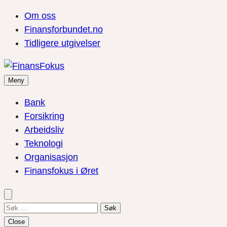
Om oss
Finansforbundet.no
Tidligere utgivelser
Meny
Bank
Forsikring
Arbeidsliv
Teknologi
Organisasjon
Finansfokus i Øret
Søk
etter:
Close