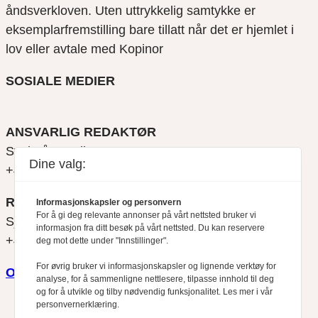
åndsverkloven. Uten uttrykkelig samtykke er
eksemplarfremstilling bare tillatt når det er hjemlet i
lov eller avtale med Kopinor
SOSIALE MEDIER
ANSVARLIG REDAKTØR
Svein Åge Eriksen
Dine valg:
+47 900 79 547
REDAKTØR
Informasjonskapsler og personvern
For å gi deg relevante annonser på vårt nettsted bruker vi
Sjur Anda
informasjon fra ditt besøk på vårt nettsted. Du kan reservere
+47 470 34 460
deg mot dette under "Innstillinger".
For øvrig bruker vi informasjonskapsler og lignende verktøy for
Om oss
analyse, for å sammenligne nettlesere, tilpasse innhold til deg
og for å utvikle og tilby nødvendig funksjonalitet. Les mer i vår
personvernerklæring.