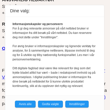
Svein Åge Eriksen
Dine valg:
+47 900 79 547
REDAKTØR
Informasjonskapsler og personvern
For å gi deg relevante annonser på vårt nettsted bruker vi
Sjur Anda
informasjon fra ditt besøk på vårt nettsted. Du kan reservere
+47 470 34 460
deg mot dette under "Innstillinger".
For øvrig bruker vi informasjonskapsler og lignende verktøy for
Om oss
analyse, for å sammenligne nettlesere, tilpasse innhold til deg
og for å utvikle og tilby nødvendig funksjonalitet. Les mer i vår
personvernerklæring.
Ditt digitale fagblad skal være like relevant for deg som det
Finansfokus arbeider etter
Redaktørplakaten
og
Vær
trykte bladet alltid har vært – bade i redaksjonelt innhold og på
Varsom-plakatens
regler for god presseskikk, som
annonseplass. I digital publisering bruker vi informasjon fra
dine besøk på nettstedet for å kunne utvikle produktet
medlem av Fagpressen. Finansfokus har ikke ansvar
kontinuerlig, slik at du opplever det nyttig og relevant.
for innhold på eksterne nettsider som det lenkes til fra
nettsidene. Vi benytter
informasjonskapsler (cookies)
på våre nettsider.
Avvis alle
Godta valgte
Innstillinger