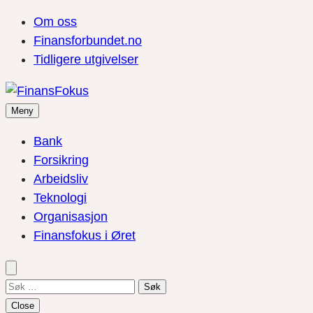
Om oss
Finansforbundet.no
Tidligere utgivelser
Meny
Bank
Forsikring
Arbeidsliv
Teknologi
Organisasjon
Finansfokus i Øret
Søk
etter:
Close