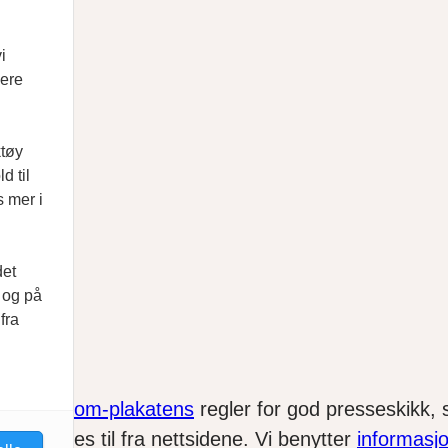
i
vere
ktøy
d til
s mer i
det
d og på
fra
Vær Varsom-plakatens
regler for god presseskikk
det lenkes til fra nettsidene. Vi benytter
informasj