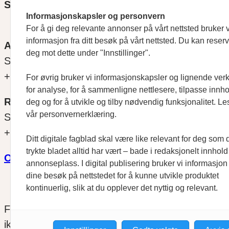
SOSIALE MEDIER
Informasjonskapsler og personvern
For å gi deg relevante annonser på vårt nettsted bruker v
informasjon fra ditt besøk på vårt nettsted. Du kan reser
ANSVARLIG REDAKTØR
deg mot dette under "Innstillinger".
Svein Åge Eriksen
+47 900 79 547
For øvrig bruker vi informasjonskapsler og lignende ver
for analyse, for å sammenligne nettlesere, tilpasse innhol
REDAKTØR
deg og for å utvikle og tilby nødvendig funksjonalitet. Le
vår personvernerklæring.
Sjur Anda
+47 470 34 460
Ditt digitale fagblad skal være like relevant for deg som 
trykte bladet alltid har vært – bade i redaksjonelt innhol
Om oss
annonseplass. I digital publisering bruker vi informasjon 
dine besøk på nettstedet for å kunne utvikle produktet
kontinuerlig, slik at du opplever det nyttig og relevant.
Finansfokus arbeider etter
Redaktørplakaten
og
ikke ansvar for innhold på eksterne nettsider som 