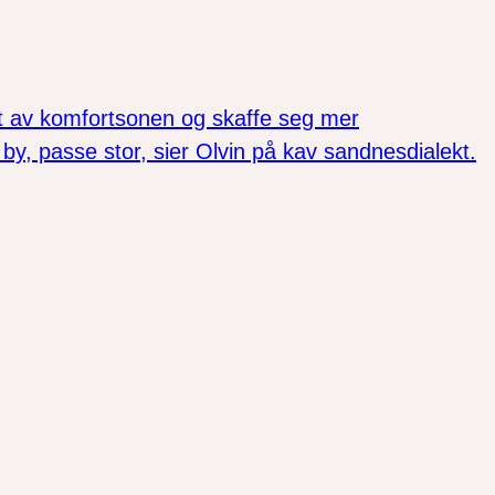
 ut av komfortsonen og skaffe seg mer
 passe stor, sier Olvin på kav sandnesdialekt.