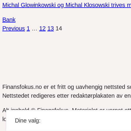
Michal Glowinkowski og Michal Klosowski trives m
Bank
Previous
1
…
12
13
14
Finansfokus.no er et fritt og uavhengig nettsted 
Nettstedet redigeres etter redaktørplakaten av en 
Alt innhold © Finansfokus.
Materialet er vernet et
lov eller avtale med Kopinor
Dine valg: