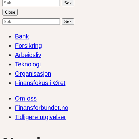
Søk
etter:
Close
Søk
etter:
Bank
Forsikring
Arbeidsliv
Teknologi
Organisasjon
Finansfokus i Øret
Om oss
Finansforbundet.no
Tidligere utgivelser