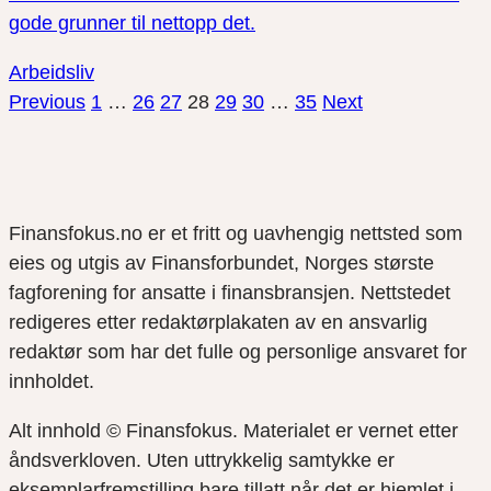
gode grunner til nettopp det.
Arbeidsliv
Previous
1
…
26
27
28
29
30
…
35
Next
Finansfokus.no er et fritt og uavhengig nettsted som
eies og utgis av Finansforbundet, Norges største
fagforening for ansatte i finansbransjen. Nettstedet
redigeres etter redaktørplakaten av en ansvarlig
redaktør som har det fulle og personlige ansvaret for
innholdet.
Alt innhold © Finansfokus.
Materialet er vernet etter
åndsverkloven. Uten uttrykkelig samtykke er
eksemplarfremstilling bare tillatt når det er hjemlet i