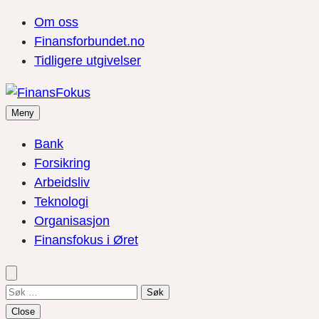
Om oss
Finansforbundet.no
Tidligere utgivelser
Meny
Bank
Forsikring
Arbeidsliv
Teknologi
Organisasjon
Finansfokus i Øret
Søk
etter:
Close