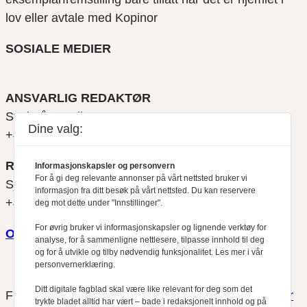
lov eller avtale med Kopinor
SOSIALE MEDIER
ANSVARLIG REDAKTØR
Svein Åge Eriksen
Dine valg:
+47 900 79 547
REDAKTØR
Informasjonskapsler og personvern
For å gi deg relevante annonser på vårt nettsted bruker vi
Sjur Anda
informasjon fra ditt besøk på vårt nettsted. Du kan reservere
+47 470 34 460
deg mot dette under "Innstillinger".
For øvrig bruker vi informasjonskapsler og lignende verktøy for
Om oss
analyse, for å sammenligne nettlesere, tilpasse innhold til deg
og for å utvikle og tilby nødvendig funksjonalitet. Les mer i vår
personvernerklæring.
Ditt digitale fagblad skal være like relevant for deg som det
Finansfokus arbeider etter
Redaktørplakaten
og
Vær
trykte bladet alltid har vært – bade i redaksjonelt innhold og på