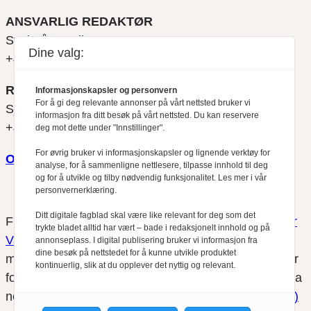
ANSVARLIG REDAKTØR
Svein Åge Eriksen
Dine valg:
+47 900 79 547
REDAKTØR
Informasjonskapsler og personvern
For å gi deg relevante annonser på vårt nettsted bruker vi
Sjur Anda
informasjon fra ditt besøk på vårt nettsted. Du kan reservere
+47 470 34 460
deg mot dette under "Innstillinger".
For øvrig bruker vi informasjonskapsler og lignende verktøy for
Om oss
analyse, for å sammenligne nettlesere, tilpasse innhold til deg
og for å utvikle og tilby nødvendig funksjonalitet. Les mer i vår
personvernerklæring.
Ditt digitale fagblad skal være like relevant for deg som det
Finansfokus arbeider etter
Redaktørplakaten
og
Vær
trykte bladet alltid har vært – bade i redaksjonelt innhold og på
Varsom-plakatens
regler for god presseskikk, som
annonseplass. I digital publisering bruker vi informasjon fra
dine besøk på nettstedet for å kunne utvikle produktet
medlem av Fagpressen. Finansfokus har ikke ansvar
kontinuerlig, slik at du opplever det nyttig og relevant.
for innhold på eksterne nettsider som det lenkes til fra
nettsidene. Vi benytter
informasjonskapsler (cookies)