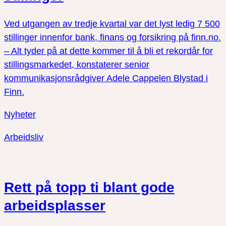
Ved utgangen av tredje kvartal var det lyst ledig 7 500
stillinger innenfor bank, finans og forsikring på finn.no.
– Alt tyder på at dette kommer til å bli et rekordår for
stillingsmarkedet, konstaterer senior
kommunikasjonsrådgiver Adele Cappelen Blystad i
Finn.
Nyheter
Arbeidsliv
Rett på topp ti blant gode
arbeidsplasser