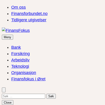
Om oss
Finansforbundet.no
Tidligere utgivelser
Meny
Bank
Forsikring
Arbeidsliv
Teknologi
Organisasjon
Finansfokus i Øret
Søk
etter:
Close