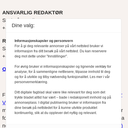
ANSVARLIG REDAKTØR
Svein Åge Eriksen
Dine valg:
+47 900 79 547
REDAKTØR
Informasjonskapsler og personvern
For å gi deg relevante annonser på vårt nettsted bruker vi
Sjur Anda
informasjon fra ditt besøk på vårt nettsted. Du kan reservere
+47 470 34 460
deg mot dette under "Innstillinger".
For øvrig bruker vi informasjonskapsler og lignende verktøy for
Om oss
analyse, for å sammenligne nettlesere, tilpasse innhold til deg
og for å utvikle og tilby nødvendig funksjonalitet. Les mer i vår
personvernerklæring.
Ditt digitale fagblad skal være like relevant for deg som det
Finansfokus arbeider etter
Redaktørplakaten
og
Vær
trykte bladet alltid har vært – bade i redaksjonelt innhold og på
Varsom-plakatens
regler for god presseskikk, som
annonseplass. I digital publisering bruker vi informasjon fra
dine besøk på nettstedet for å kunne utvikle produktet
medlem av Fagpressen. Finansfokus har ikke ansvar
kontinuerlig, slik at du opplever det nyttig og relevant.
for innhold på eksterne nettsider som det lenkes til fra
nettsidene. Vi benytter
informasjonskapsler (cookies)