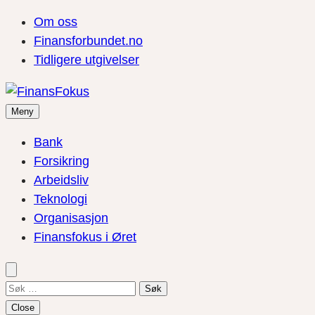
Om oss
Finansforbundet.no
Tidligere utgivelser
Meny
Bank
Forsikring
Arbeidsliv
Teknologi
Organisasjon
Finansfokus i Øret
Søk
etter:
Close