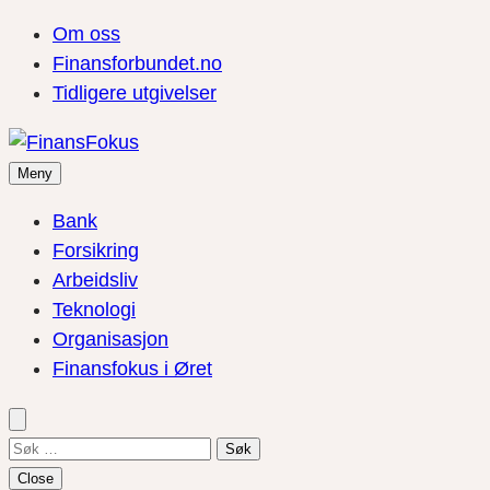
Om oss
Finansforbundet.no
Tidligere utgivelser
Meny
Bank
Forsikring
Arbeidsliv
Teknologi
Organisasjon
Finansfokus i Øret
Søk
etter:
Close