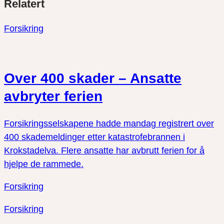
Relatert
link
på
på
twitter
facebook
Forsikring
Over 400 skader – Ansatte
avbryter ferien
Forsikringsselskapene hadde mandag registrert over
400 skademeldinger etter katastrofebrannen i
Krokstadelva. Flere ansatte har avbrutt ferien for å
hjelpe de rammede.
Forsikring
Forsikring