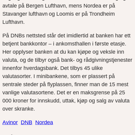
avtale på Bergen Lufthavn, mens Nordea er på
Stavanger lufthavn og Loomis er på Trondheim
Lufthavn.
På DNBs nettsted står det imidlertid at banken har ett
betjent bankkontor – i ankomsthallen i første etasje.
Her opplyser banken at du kan kjøpe og veksle inn
valuta, og de tilbyr også bank- og rådgivningstjenester
innenfor hverdagsbank. Det tilbys 45 ulike
valutasorter. I minibankene, som er plassert på
sentrale steder på flyplassen, finner man de 15 mest
vanlige valutasortene. Det er en maksgrense på 25
000 kroner for innskudd, uttak, kjøp og salg av valuta
over skranke.
Avinor
DNB
Nordea
Del
Del
Del