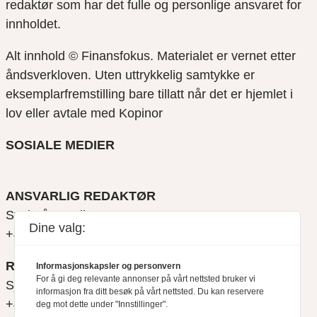
redaktør som har det fulle og personlige ansvaret for
innholdet.
Alt innhold © Finansfokus.
Materialet er vernet etter
åndsverkloven. Uten uttrykkelig samtykke er
eksemplarfremstilling bare tillatt når det er hjemlet i
lov eller avtale med Kopinor
SOSIALE MEDIER
ANSVARLIG REDAKTØR
Svein Åge Eriksen
Dine valg:
+47 900 79 547
REDAKTØR
Informasjonskapsler og personvern
For å gi deg relevante annonser på vårt nettsted bruker vi
Sjur Anda
informasjon fra ditt besøk på vårt nettsted. Du kan reservere
+47 470 34 460
deg mot dette under "Innstillinger".