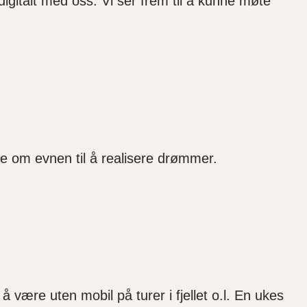
igitalt med oss. Vi ser frem til å kunne møte
kje om evnen til å realisere drømmer.
være uten mobil på turer i fjellet o.l. En ukes