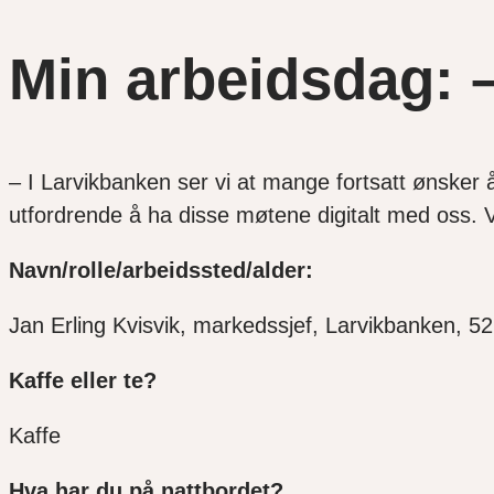
Min arbeidsdag: –
– I Larvikbanken ser vi at mange fortsatt ønsker
utfordrende å ha disse møtene digitalt med oss. Vi
Navn/rolle/arbeidssted/alder:
Jan Erling Kvisvik, markedssjef, Larvikbanken, 5
Kaffe eller te?
Kaffe
Hva har du på nattbordet?