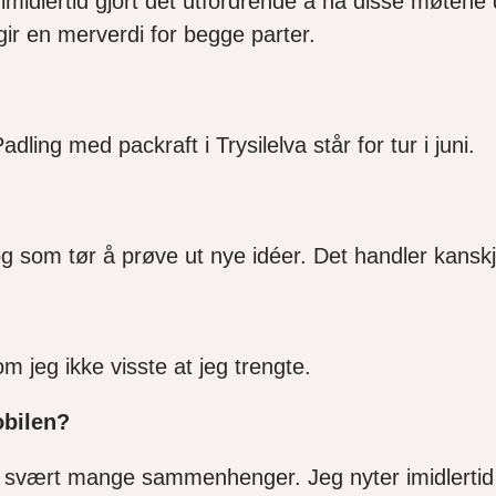
midlertid gjort det utfordrende å ha disse møtene d
 gir en merverdi for begge parter.
 Padling med packraft i Trysilelva står for tur i juni.
t og som tør å prøve ut nye idéer. Det handler kans
?
m jeg ikke visste at jeg trengte.
obilen?
i svært mange sammenhenger. Jeg nyter imidlertid å 