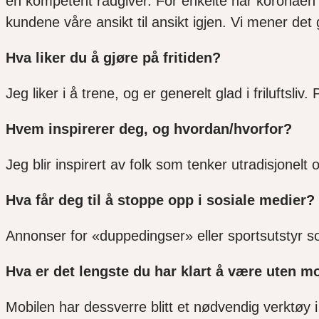
en kompetent rådgiver. For enkelte har koronaen i
kundene våre ansikt til ansikt igjen. Vi mener det
Hva liker du å gjøre på fritiden?
Jeg liker i å trene, og er generelt glad i friluftsliv.
Hvem inspirerer deg, og hvordan/hvorfor?
Jeg blir inspirert av folk som tenker utradisjonel
Hva får deg til å stoppe opp i sosiale medier
Annonser for «duppedingser» eller sportsutstyr so
Hva er det lengste du har klart å være uten m
Mobilen har dessverre blitt et nødvendig verktøy 