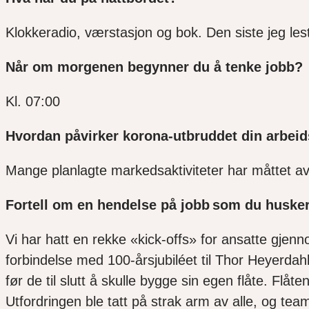
Klokkeradio, værstasjon og bok. Den siste jeg l
Når om morgenen begynner du å tenke jobb?
Kl. 07:00
Hvordan påvirker korona-utbruddet din arbei
Mange planlagte markedsaktiviteter har måttet avl
Fortell om en hendelse på jobb som du husker
Vi har hatt en rekke «kick-offs» for ansatte gjen
forbindelse med 100-årsjubiléet til Thor Heyerdah
før de til slutt å skulle bygge sin egen flåte. Flå
Utfordringen ble tatt på strak arm av alle, og tea