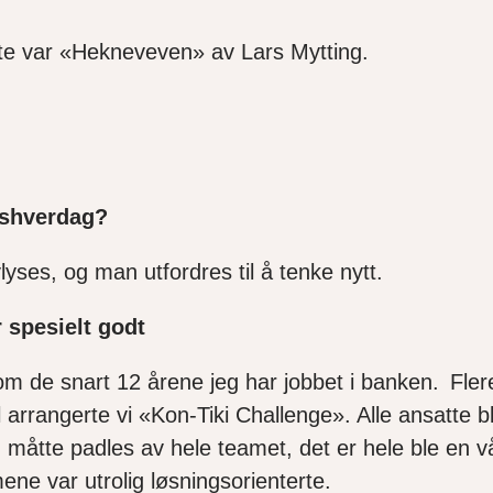
este var «Hekneveven» av Lars Mytting.
dshverdag?
yses, og man utfordres til å tenke nytt.
 spesielt godt
nom de snart 12 årene jeg har jobbet i banken. Fler
l arrangerte vi «Kon-Tiki Challenge». Alle ansatte 
ten måtte padles av hele teamet, det er hele ble en 
mene var utrolig løsningsorienterte.