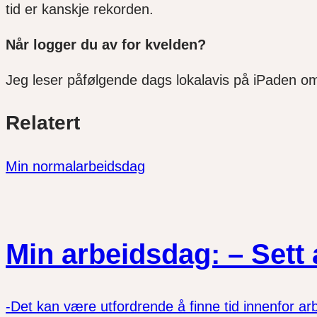
tid er kanskje rekorden.
Når logger du av for kvelden?
Jeg leser påfølgende dags lokalavis på iPaden om
Del
Del
Del
Relatert
link
på
på
twitter
facebook
Min normalarbeidsdag
Min arbeidsdag: – Sett a
-Det kan være utfordrende å finne tid innenfor arb