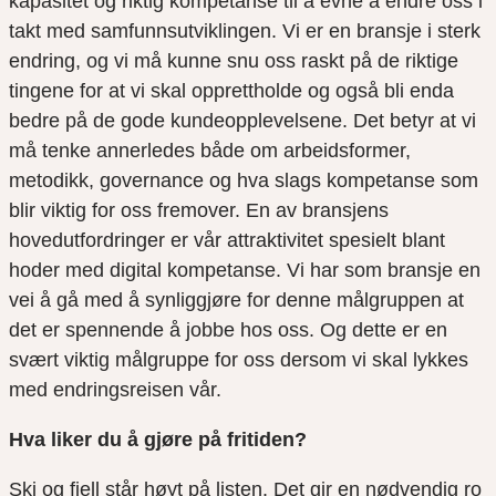
kapasitet og riktig kompetanse til å evne å endre oss i
takt med samfunnsutviklingen. Vi er en bransje i sterk
endring, og vi må kunne snu oss raskt på de riktige
tingene for at vi skal opprettholde og også bli enda
bedre på de gode kundeopplevelsene. Det betyr at vi
må tenke annerledes både om arbeidsformer,
metodikk,
governance
og hva slags kompetanse som
blir viktig for oss fremover. En av bransjens
hovedutfordringer er vår attraktivitet spesielt blant
hoder med digital kompetanse. Vi har som bransje en
vei å gå med å synliggjøre for denne målgruppen at
det er spennende å jobbe hos oss. Og dette er en
svært viktig målgruppe for oss dersom vi skal lykkes
med endringsreisen vår.
Hva liker du å gjøre på fritiden?
Ski og fjell står høyt på listen. Det gir en nødvendig ro