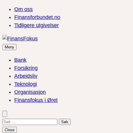
Om oss
Finansforbundet.no
Tidligere utgivelser
Meny
Bank
Forsikring
Arbeidsliv
Teknologi
Organisasjon
Finansfokus i Øret
Søk
etter:
Close