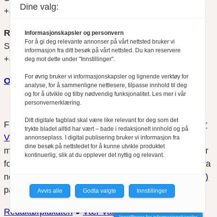
Dine valg:
+47 900 79 547
REDAKTØR
Informasjonskapsler og personvern
For å gi deg relevante annonser på vårt nettsted bruker vi
Sjur Anda
informasjon fra ditt besøk på vårt nettsted. Du kan reservere
+47 470 34 460
deg mot dette under "Innstillinger".
For øvrig bruker vi informasjonskapsler og lignende verktøy for
Om oss
analyse, for å sammenligne nettlesere, tilpasse innhold til deg
og for å utvikle og tilby nødvendig funksjonalitet. Les mer i vår
personvernerklæring.
Ditt digitale fagblad skal være like relevant for deg som det
Finansfokus arbeider etter
Redaktørplakaten
og
Vær
trykte bladet alltid har vært – bade i redaksjonelt innhold og på
Varsom-plakatens
regler for god presseskikk, som
annonseplass. I digital publisering bruker vi informasjon fra
dine besøk på nettstedet for å kunne utvikle produktet
medlem av Fagpressen. Finansfokus har ikke ansvar
kontinuerlig, slik at du opplever det nyttig og relevant.
for innhold på eksterne nettsider som det lenkes til fra
nettsidene. Vi benytter
informasjonskapsler (cookies)
på våre nettsider.
Avvis alle
Godta valgte
Innstillinger
Redaktørplakaten
●
Vær Varsomplakaten
Innstillinger for informasjonskapsler