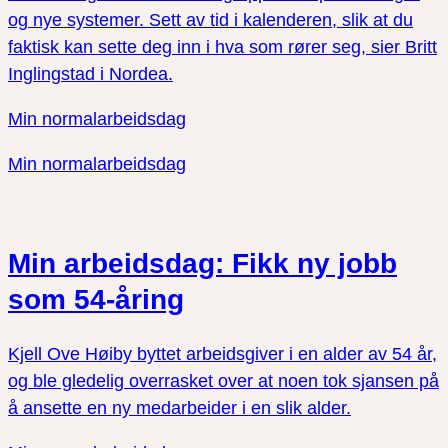
og nye systemer. Sett av tid i kalenderen, slik at du
faktisk kan sette deg inn i hva som rører seg, sier Britt
Inglingstad i Nordea.
Min normalarbeidsdag
Min normalarbeidsdag
Min arbeidsdag: Fikk ny jobb
som 54-åring
Kjell Ove Høiby byttet arbeidsgiver i en alder av 54 år,
og ble gledelig overrasket over at noen tok sjansen på
å ansette en ny medarbeider i en slik alder.