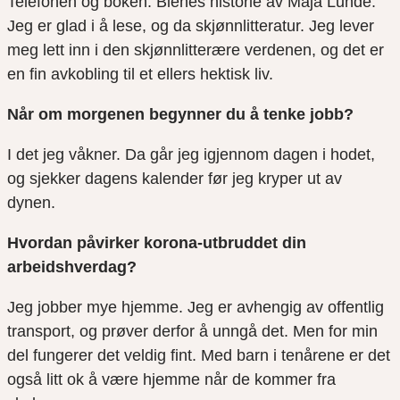
Telefonen og boken
:
Bienes historie av Maja Lunde.
Jeg er glad i å lese, og da skjønnlitteratur. Jeg lever
meg lett inn i den skjønnlitterære verden
en
, og det er
en fin avkobling til et ellers hektisk liv.
Når om morgenen begynner du å tenke jobb?
I det jeg våkner. Da går jeg igjennom dagen i hodet,
og sjekker dagens kalender før jeg kryper ut av
dynen.
Hvordan påvirker korona-utbruddet din
arbeidshverdag?
Jeg jobber mye hjemme. Jeg er avhengig av offentlig
transport, og prøver derfor å unngå det. Men for min
del fungerer det veldig fint. Med barn i tenårene er det
også litt ok å være hjemme når de kommer fra