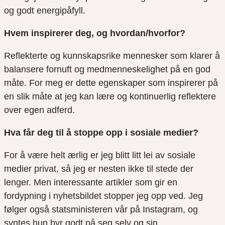
og
god
t
energipåfyll
.
Hvem inspirerer deg, og hvordan/hvorfor?
Reflekterte og kunnskapsrike mennesker som klarer å
balansere fornuft og medmenneskelighet på en god
måte. For meg er dette egenskaper som inspirerer på
en slik måte at jeg kan lære og kontinuerlig reflektere
over egen adferd.
Hva får deg til å stoppe opp i sosiale medier?
For å være helt ærlig er jeg blitt litt lei av sosiale
medier privat, så jeg er nesten ikke til
stede der
lenger. Men interessante artikler som gir en
fordypning i nyhetsbildet stopper jeg opp ved. Jeg
følger også statsministeren vår på
I
nstagram
, og
syntes hun byr godt på seg selv og sin