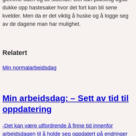
dukke opp hastesaker hvor det fort kan bli sene
kvelder. Men da er det viktig å huske og å logge seg
av de dagene man har mulighet.
Del
Del
Del
Relatert
link
på
på
twitter
facebook
Min normalarbeidsdag
Min arbeidsdag: – Sett av tid til
oppdatering
-Det kan være utfordrende å finne tid innenfor
arbeidsdagen til å holde seg oppdatert på endringer