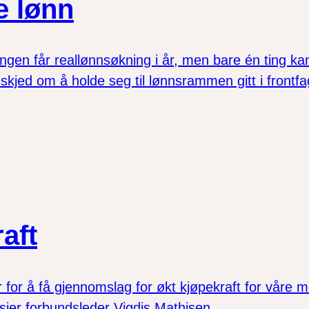
e lønn
ingen får reallønnsøkning i år, men bare én ting 
kjed om å holde seg til lønnsrammen gitt i frontfag
aft
gjør for å få gjennomslag for økt kjøpekraft for v
sier forbundsleder Vigdis Mathisen.