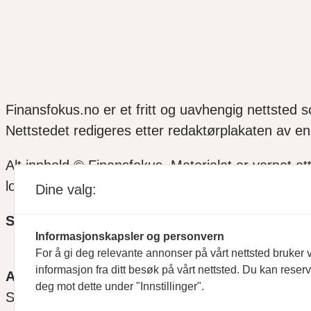
Finansfokus.no er et fritt og uavhengig nettsted 
Nettstedet redigeres etter redaktørplakaten av en 
Alt innhold © Finansfokus.
Materialet er vernet et
lov eller avtale med Kopinor
Dine valg:
SOSIALE MEDIER
Informasjonskapsler og personvern
For å gi deg relevante annonser på vårt nettsted bruker v
informasjon fra ditt besøk på vårt nettsted. Du kan reser
ANSVARLIG REDAKTØR
deg mot dette under "Innstillinger".
Svein Åge Eriksen