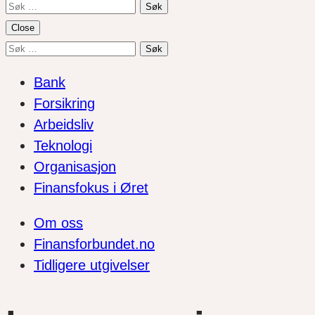
Søk
etter:
Close
Søk
etter:
Bank
Forsikring
Arbeidsliv
Teknologi
Organisasjon
Finansfokus i Øret
Om oss
Finansforbundet.no
Tidligere utgivelser