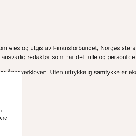
som eies og utgis av Finansforbundet, Norges størst
ansvarlig redaktør som har det fulle og personlige 
ter åndsverkloven. Uten uttrykkelig samtykke er ekse
i
vere