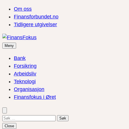
Om oss
Finansforbundet.no
Tidligere utgivelser
Meny
Bank
Forsikring
Arbeidsliv
Teknologi
Organisasjon
Finansfokus i Øret
Søk
etter:
Close