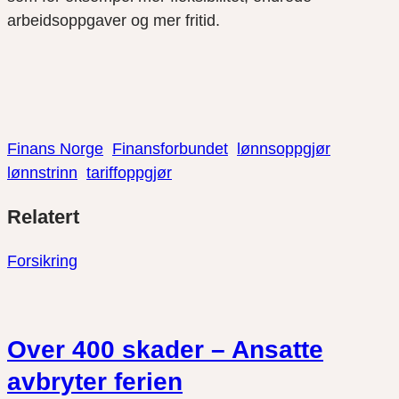
arbeidsoppgaver og mer fritid.
Finans Norge
Finansforbundet
lønnsoppgjør
lønnstrinn
tariffoppgjør
Del
Del
Del
Relatert
link
på
på
twitter
facebook
Forsikring
Over 400 skader – Ansatte
avbryter ferien