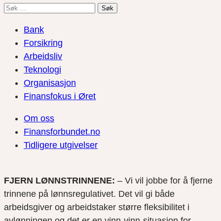
Søk
etter:
Bank
Forsikring
Arbeidsliv
Teknologi
Organisasjon
Finansfokus i Øret
Om oss
Finansforbundet.no
Tidligere utgivelser
FJERN LØNNSTRINNENE:
– Vi vil jobbe for å fjerne
trinnene på lønnsregulativet. Det vil gi både
arbeidsgiver og arbeidstaker større fleksibilitet i
avlønningen og det er en vinn-vinn-situasjon for