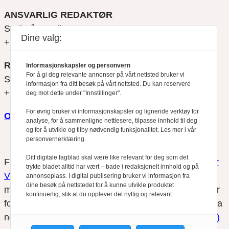
ANSVARLIG REDAKTØR
Svein Åge Eriksen
Dine valg:
+47 900 79 547
REDAKTØR
Informasjonskapsler og personvern
For å gi deg relevante annonser på vårt nettsted bruker vi
Sjur Anda
informasjon fra ditt besøk på vårt nettsted. Du kan reservere
+47 470 34 460
deg mot dette under "Innstillinger".
For øvrig bruker vi informasjonskapsler og lignende verktøy for
Om oss
analyse, for å sammenligne nettlesere, tilpasse innhold til deg
og for å utvikle og tilby nødvendig funksjonalitet. Les mer i vår
personvernerklæring.
Ditt digitale fagblad skal være like relevant for deg som det
Finansfokus arbeider etter
Redaktørplakaten
og
Vær
trykte bladet alltid har vært – bade i redaksjonelt innhold og på
Varsom-plakatens
regler for god presseskikk, som
annonseplass. I digital publisering bruker vi informasjon fra
dine besøk på nettstedet for å kunne utvikle produktet
medlem av Fagpressen. Finansfokus har ikke ansvar
kontinuerlig, slik at du opplever det nyttig og relevant.
for innhold på eksterne nettsider som det lenkes til fra
nettsidene. Vi benytter
informasjonskapsler (cookies)