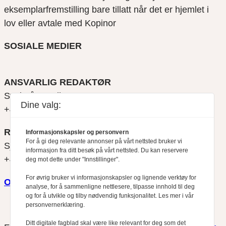
eksemplarfremstilling bare tillatt når det er hjemlet i
lov eller avtale med Kopinor
SOSIALE MEDIER
ANSVARLIG REDAKTØR
Svein Åge Eriksen
Dine valg:
+47 900 79 547
REDAKTØR
Informasjonskapsler og personvern
For å gi deg relevante annonser på vårt nettsted bruker vi
Sjur Anda
informasjon fra ditt besøk på vårt nettsted. Du kan reservere
+47 470 34 460
deg mot dette under "Innstillinger".
For øvrig bruker vi informasjonskapsler og lignende verktøy for
Om oss
analyse, for å sammenligne nettlesere, tilpasse innhold til deg
og for å utvikle og tilby nødvendig funksjonalitet. Les mer i vår
personvernerklæring.
Ditt digitale fagblad skal være like relevant for deg som det