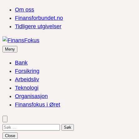
Om oss
Finansforbundet.no
Tidligere utgivelser
Meny
Bank
Forsikring
Arbeidsliv
Teknologi
Organisasjon
Finansfokus i Øret
Søk
etter:
Close