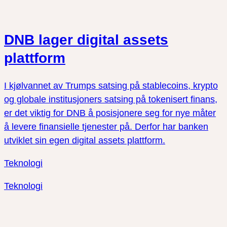
DNB lager digital assets
plattform
I kjølvannet av Trumps satsing på stablecoins, krypto
og globale institusjoners satsing på tokenisert finans,
er det viktig for DNB å posisjonere seg for nye måter
å levere finansielle tjenester på. Derfor har banken
utviklet sin egen digital assets plattform.
Teknologi
Teknologi