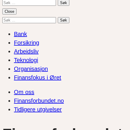
Søk
etter:
Close
Søk
etter:
Bank
Forsikring
Arbeidsliv
Teknologi
Organisasjon
Finansfokus i Øret
Om oss
Finansforbundet.no
Tidligere utgivelser