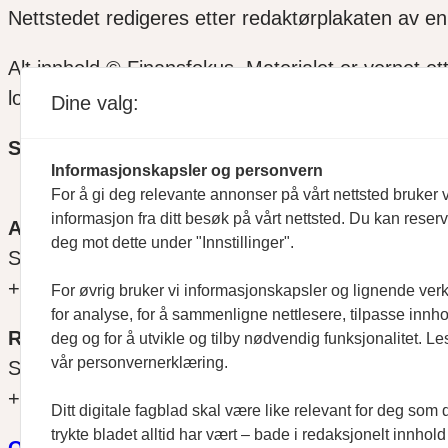
Nettstedet redigeres etter redaktørplakaten av en 
Alt innhold © Finansfokus.
Materialet er vernet et
lov eller avtale med Kopinor
Dine valg:
SOSIALE MEDIER
Informasjonskapsler og personvern
For å gi deg relevante annonser på vårt nettsted bruker v
informasjon fra ditt besøk på vårt nettsted. Du kan reser
ANSVARLIG REDAKTØR
deg mot dette under "Innstillinger".
Svein Åge Eriksen
+47 900 79 547
For øvrig bruker vi informasjonskapsler og lignende ver
for analyse, for å sammenligne nettlesere, tilpasse innhol
REDAKTØR
deg og for å utvikle og tilby nødvendig funksjonalitet. Le
vår personvernerklæring.
Sjur Anda
+47 470 34 460
Ditt digitale fagblad skal være like relevant for deg som 
trykte bladet alltid har vært – bade i redaksjonelt innhol
Om oss