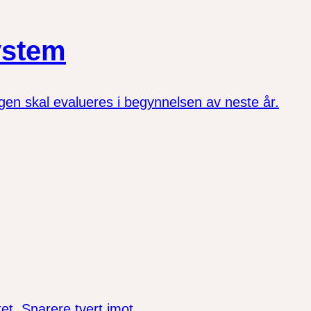
ystem
en skal evalueres i begynnelsen av neste år.
et. Snarere tvert imot.