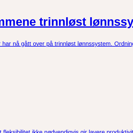
emmene trinnløst lønnss
ar nå gått over på trinnløst lønnssystem. Ordning
eksibilitet ikke nødvendigvis gir lavere produktivit