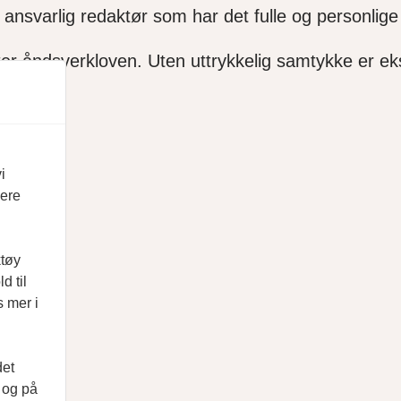
ansvarlig redaktør som har det fulle og personlige 
ter åndsverkloven. Uten uttrykkelig samtykke er ekse
i
vere
ktøy
d til
s mer i
det
d og på