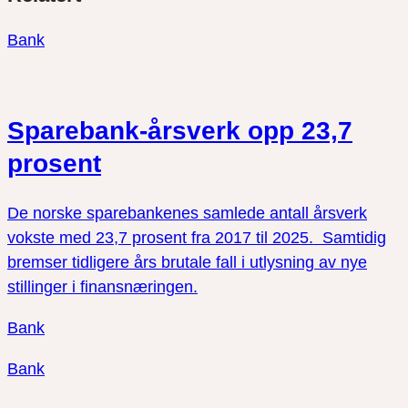
twitter
facebook
Bank
Sparebank-årsverk opp 23,7
prosent
De norske sparebankenes samlede antall årsverk
vokste med 23,7 prosent fra 2017 til 2025. Samtidig
bremser tidligere års brutale fall i utlysning av nye
stillinger i finansnæringen.
Bank
Bank