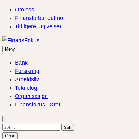
Om oss
Finansforbundet.no
Tidligere utgivelser
Meny
Bank
Forsikring
Arbeidsliv
Teknologi
Organisasjon
Finansfokus i Øret
Søk
etter:
Close