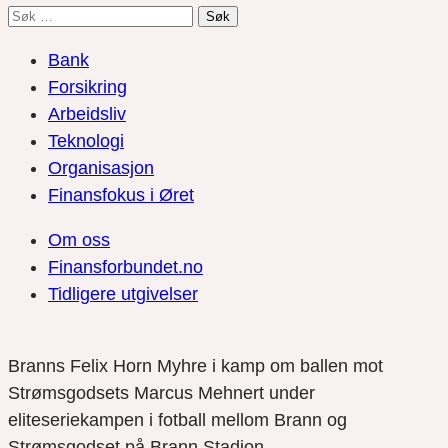
Søk
etter:
Bank
Forsikring
Arbeidsliv
Teknologi
Organisasjon
Finansfokus i Øret
Om oss
Finansforbundet.no
Tidligere utgivelser
Branns Felix Horn Myhre i kamp om ballen mot
Strømsgodsets Marcus Mehnert under
eliteseriekampen i fotball mellom Brann og
Strømsgodset på Brann Stadion.