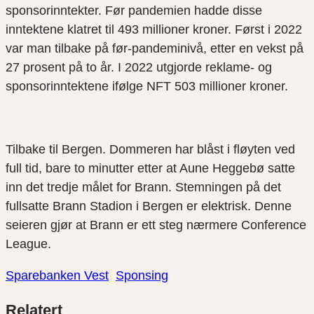
sponsorinntekter. Før pandemien hadde disse
inntektene klatret til 493 millioner kroner. Først i 2022
var man tilbake på før-pandeminivå, etter en vekst på
27 prosent på to år. I 2022 utgjorde reklame- og
sponsorinntektene ifølge NFT 503 millioner kroner.
Tilbake til Bergen. Dommeren har blåst i fløyten ved
full tid, bare to minutter etter at Aune Heggebø satte
inn det tredje målet for Brann. Stemningen på det
fullsatte Brann Stadion i Bergen er elektrisk. Denne
seieren gjør at Brann er ett steg nærmere Conference
League.
Sparebanken Vest
Sponsing
Del
Del
Del
Relatert
link
på
på