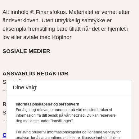
Alt innhold © Finansfokus.
Materialet er vernet etter
åndsverkloven. Uten uttrykkelig samtykke er
eksemplarfremstilling bare tillatt når det er hjemlet i
lov eller avtale med Kopinor
SOSIALE MEDIER
ANSVARLIG REDAKTØR
Svein Åge Eriksen
Dine valg:
+47 900 79 547
REDAKTØR
Informasjonskapsler og personvern
For å gi deg relevante annonser på vårt nettsted bruker vi
Sjur Anda
informasjon fra ditt besøk på vårt nettsted. Du kan reservere
+47 470 34 460
deg mot dette under "Innstillinger".
For øvrig bruker vi informasjonskapsler og lignende verktøy for
Om oss
analyse, for å sammenligne nettlesere, tilpasse innhold til deg