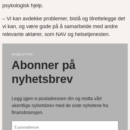
psykologisk hjelp.
– Vi kan avdekke problemer, bistå og tilrettelegge det
vi kan, og være gode på å samarbeide med andre
relevante aktører, som NAV og helsetjenesten.
NEWSLETTER
Abonner på 
nyhetsbrev
Legg igjen e-postadressen din og motta vårt
ukentlige nyhetsbrev med de siste nyhetene fra
finansbransjen.