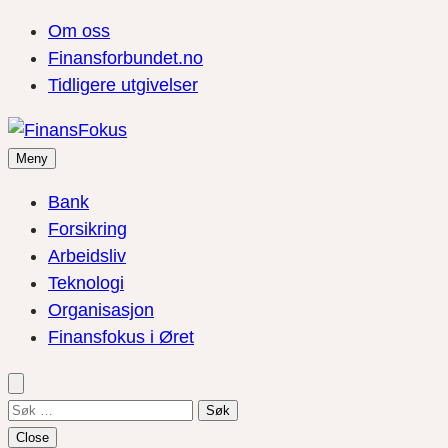
Om oss
Finansforbundet.no
Tidligere utgivelser
Meny
Bank
Forsikring
Arbeidsliv
Teknologi
Organisasjon
Finansfokus i Øret
Søk
etter:
Close