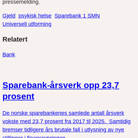
pressemelding.
Gjeld
psykisk helse
Sparebank 1 SMN
Universell utforming
Del
Del
Del
Relatert
link
på
på
twitter
facebook
Bank
Sparebank-årsverk opp 23,7
prosent
De norske sparebankenes samlede antall årsverk
vokste med 23,7 prosent fra 2017 til 2025. Samtidig
bremser tidligere års brutale fall i utlysning av nye
stillinger i finansnæringen.