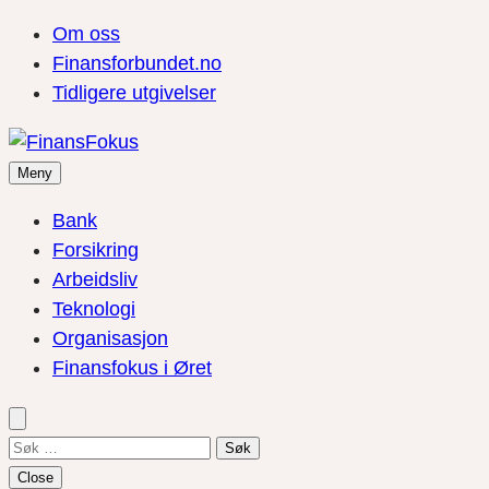
Om oss
Finansforbundet.no
Tidligere utgivelser
Meny
Bank
Forsikring
Arbeidsliv
Teknologi
Organisasjon
Finansfokus i Øret
Søk
etter:
Close