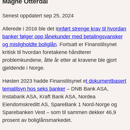
Magne Otterdal
Senest oppdatert sep 25, 2024
Allerede i 2016 ble det i
nnført strenge krav til hvordan
banker følger opp lånekunder med betalingsvansker
og misligholdte boliglån
. Fortsatt er Finanstilsynet
kritisk til hvordan foretakene håndterer
problemkundene, åtte år etter at kravene ble gjort
gjeldende i Norge.
Høsten 2023 hadde Finanstilsynet e
t dokumentbasert
tematilsyn hos seks banker
– DNB Bank ASA,
Instabank ASA, Kraft Bank ASA, Nordea
Eiendomskreditt AS, SpareBank 1 Nord-Norge og
Sparebanken Vest – som til sammen dekker 46,9
prosent av boliglånsmarkedet.