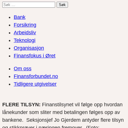
Søk
etter:
Bank
Forsikring
Arbeidsliv
Teknologi
Organisasjon
Finansfokus i Øret
Om oss
Finansforbundet.no
Tidligere utgivelser
FLERE TILSYN:
Finanstilsynet vil følge opp hvordan
lånekunder som sliter med betalingen følges opp av
bankene. Seksjonsjef Jo Gjerdem antyder flere tilsyn
og stikkprøver i næringen fremover. (Foto: