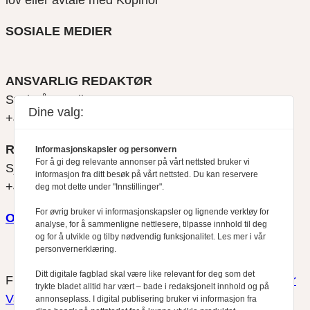
SOSIALE MEDIER
ANSVARLIG REDAKTØR
Svein Åge Eriksen
Dine valg:
+47 900 79 547
REDAKTØR
Informasjonskapsler og personvern
For å gi deg relevante annonser på vårt nettsted bruker vi
Sjur Anda
informasjon fra ditt besøk på vårt nettsted. Du kan reservere
+47 470 34 460
deg mot dette under "Innstillinger".
For øvrig bruker vi informasjonskapsler og lignende verktøy for
Om oss
analyse, for å sammenligne nettlesere, tilpasse innhold til deg
og for å utvikle og tilby nødvendig funksjonalitet. Les mer i vår
personvernerklæring.
Ditt digitale fagblad skal være like relevant for deg som det
Finansfokus arbeider etter
Redaktørplakaten
og
Vær
trykte bladet alltid har vært – bade i redaksjonelt innhold og på
Varsom-plakatens
regler for god presseskikk, som
annonseplass. I digital publisering bruker vi informasjon fra