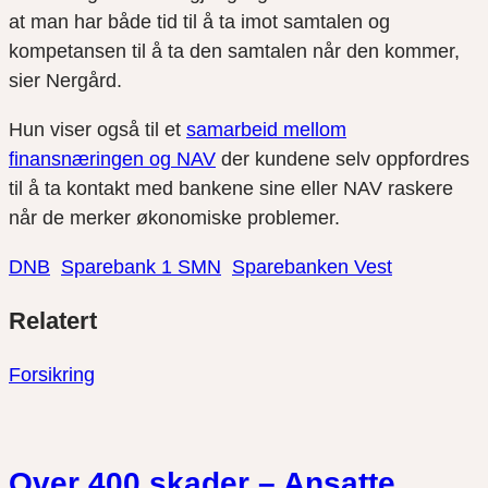
at man har både tid til å ta imot samtalen og
kompetansen til å ta den samtalen når den kommer,
sier Nergård.
Hun viser også til et
samarbeid mellom
finansnæringen og NAV
der kundene selv oppfordres
til å ta kontakt med bankene sine eller NAV raskere
når de merker økonomiske problemer.
DNB
Sparebank 1 SMN
Sparebanken Vest
Del
Del
Del
Relatert
link
på
på
twitter
facebook
Forsikring
Over 400 skader – Ansatte