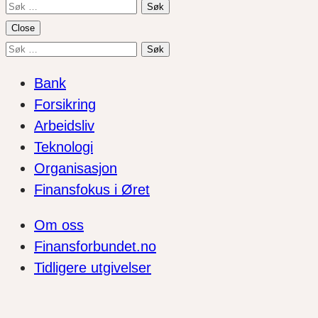
Søk
etter:
Close
Søk
etter:
Bank
Forsikring
Arbeidsliv
Teknologi
Organisasjon
Finansfokus i Øret
Om oss
Finansforbundet.no
Tidligere utgivelser