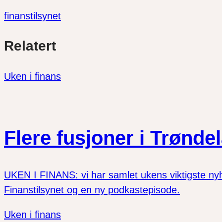
finanstilsynet
Del
Del
Del
Relatert
link
på
på
twitter
facebook
Uken i finans
Flere fusjoner i Trønde
UKEN I FINANS: vi har samlet ukens viktigste nyhet
Finanstilsynet og en ny podkastepisode.
Uken i finans