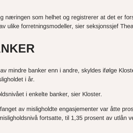
og næringen som helhet og registrerer at det er fors
v ulike forretningsmodeller, sier seksjonssjef Thea
ANKER
 av mindre banker enn i andre, skyldes ifølge Klost
ligholdet i år.
ldsnivået i enkelte banker, sier Kloster.
mfanget av misligholdte engasjementer var åtte pr
misligholdsnivå fortsatte, til 1,35 prosent av utlån