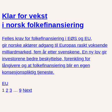
Klar for vekst
i norsk folkefinansiering
Felles krav for folkefinansiering i EØS og EU,
gir norske aktører adgang til Europas raskt voksende
milliardmarked, fem år etter svenskene. En ny lov gir
investorene bedre beskyttelse, forenkling for
långivere og at folkefinansiering blir en egen
konsesjonspliktig tjeneste.
EU
1
2
3
…
9
Next