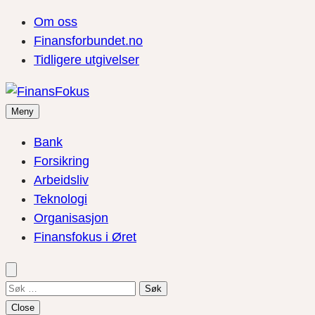
Om oss
Finansforbundet.no
Tidligere utgivelser
Meny
Bank
Forsikring
Arbeidsliv
Teknologi
Organisasjon
Finansfokus i Øret
Søk
etter:
Close