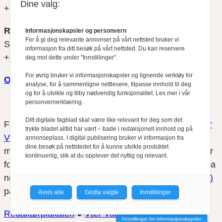
Dine valg:
+47 900 79 547
REDAKTØR
Informasjonskapsler og personvern
For å gi deg relevante annonser på vårt nettsted bruker vi
Sjur Anda
informasjon fra ditt besøk på vårt nettsted. Du kan reservere
+47 470 34 460
deg mot dette under "Innstillinger".
For øvrig bruker vi informasjonskapsler og lignende verktøy for
Om oss
analyse, for å sammenligne nettlesere, tilpasse innhold til deg
og for å utvikle og tilby nødvendig funksjonalitet. Les mer i vår
personvernerklæring.
Ditt digitale fagblad skal være like relevant for deg som det
Finansfokus arbeider etter
Redaktørplakaten
og
Vær
trykte bladet alltid har vært – bade i redaksjonelt innhold og på
Varsom-plakatens
regler for god presseskikk, som
annonseplass. I digital publisering bruker vi informasjon fra
dine besøk på nettstedet for å kunne utvikle produktet
medlem av Fagpressen. Finansfokus har ikke ansvar
kontinuerlig, slik at du opplever det nyttig og relevant.
for innhold på eksterne nettsider som det lenkes til fra
nettsidene. Vi benytter
informasjonskapsler (cookies)
på våre nettsider.
Avvis alle
Godta valgte
Innstillinger
Redaktørplakaten
●
Vær Varsomplakaten
Innstillinger for informasjonskapsler