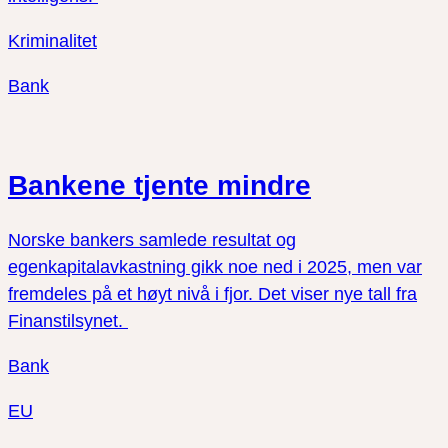
Kriminalitet
Bank
Bankene tjente mindre
Norske bankers samlede resultat og
egenkapitalavkastning gikk noe ned i 2025, men var
fremdeles på et høyt nivå i fjor. Det viser nye tall fra
Finanstilsynet.
Bank
EU