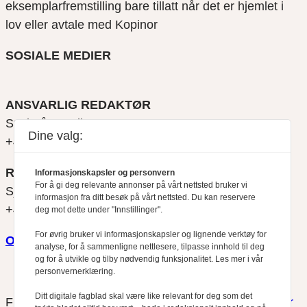
eksemplarfremstilling bare tillatt når det er hjemlet i
lov eller avtale med Kopinor
SOSIALE MEDIER
ANSVARLIG REDAKTØR
Svein Åge Eriksen
Dine valg:
+47 900 79 547
REDAKTØR
Informasjonskapsler og personvern
For å gi deg relevante annonser på vårt nettsted bruker vi
Sjur Anda
informasjon fra ditt besøk på vårt nettsted. Du kan reservere
+47 470 34 460
deg mot dette under "Innstillinger".
For øvrig bruker vi informasjonskapsler og lignende verktøy for
Om oss
analyse, for å sammenligne nettlesere, tilpasse innhold til deg
og for å utvikle og tilby nødvendig funksjonalitet. Les mer i vår
personvernerklæring.
Ditt digitale fagblad skal være like relevant for deg som det
Finansfokus arbeider etter
Redaktørplakaten
og
Vær