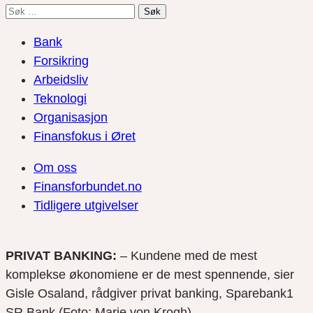
Søk
etter:
Bank
Forsikring
Arbeidsliv
Teknologi
Organisasjon
Finansfokus i Øret
Om oss
Finansforbundet.no
Tidligere utgivelser
PRIVAT BANKING:
– Kundene med de mest
komplekse økonomiene er de mest spennende, sier
Gisle Osaland, rådgiver privat banking, Sparebank1
SR Bank (Foto: Marie von Krogh)