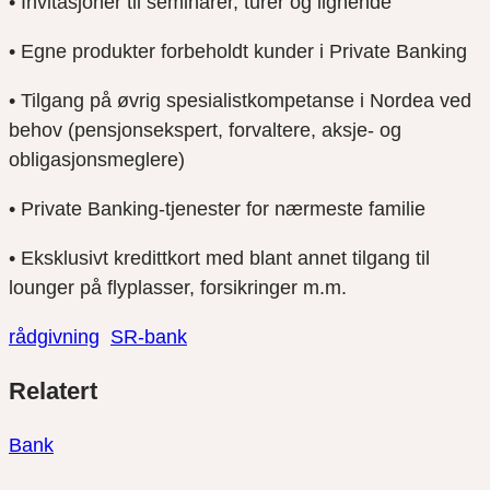
• Invitasjoner til seminarer, turer og lignende
• Egne produkter forbeholdt kunder i Private Banking
• Tilgang på øvrig spesialistkompetanse i Nordea ved
behov (pensjonsekspert, forvaltere, aksje- og
obligasjonsmeglere)
• Private Banking-tjenester for nærmeste familie
• Eksklusivt kredittkort med blant annet tilgang til
lounger på flyplasser, forsikringer m.m.
rådgivning
SR-bank
Del
Del
Del
Relatert
link
på
på
twitter
facebook
Bank