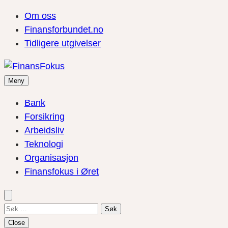
Om oss
Finansforbundet.no
Tidligere utgivelser
Meny
Bank
Forsikring
Arbeidsliv
Teknologi
Organisasjon
Finansfokus i Øret
Søk
etter:
Close