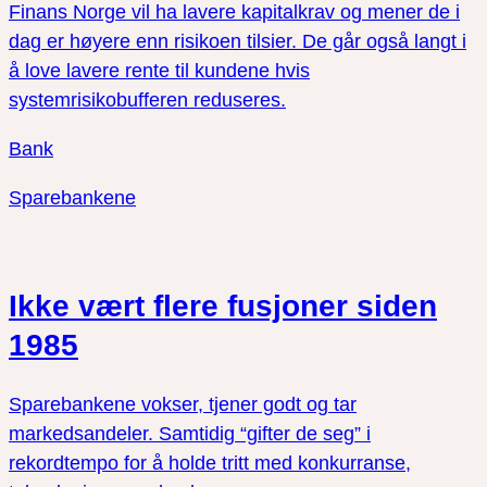
Finans Norge vil ha lavere kapitalkrav og mener de i
dag er høyere enn risikoen tilsier. De går også langt i
å love lavere rente til kundene hvis
systemrisikobufferen reduseres.
Bank
Sparebankene
Ikke vært flere fusjoner siden
1985
Sparebankene vokser, tjener godt og tar
markedsandeler. Samtidig “gifter de seg” i
rekordtempo for å holde tritt med konkurranse,