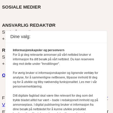
SOSIALE MEDIER
ANSVARLIG REDAKTØR
Svein Åge Eriksen
Dine valg:
+47 900 79 547
REDAKTØR
Informasjonskapsler og personvern
For å gi deg relevante annonser på vårt nettsted bruker vi
Sjur Anda
informasjon fra ditt besøk på vårt nettsted. Du kan reservere
+47 470 34 460
deg mot dette under "Innstillinger".
For øvrig bruker vi informasjonskapsler og lignende verktøy for
Om oss
analyse, for å sammenligne nettlesere, tilpasse innhold til deg
og for å utvikle og tilby nødvendig funksjonalitet. Les mer i vår
personvernerklæring.
Ditt digitale fagblad skal være like relevant for deg som det
Finansfokus arbeider etter
Redaktørplakaten
og
Vær
trykte bladet alltid har vært – bade i redaksjonelt innhold og på
Varsom-plakatens
regler for god presseskikk, som
annonseplass. I digital publisering bruker vi informasjon fra
dine besøk på nettstedet for å kunne utvikle produktet
medlem av Fagpressen. Finansfokus har ikke ansvar