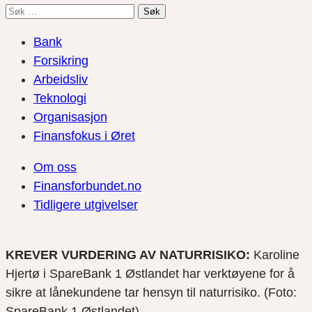
Søk
etter:
Bank
Forsikring
Arbeidsliv
Teknologi
Organisasjon
Finansfokus i Øret
Om oss
Finansforbundet.no
Tidligere utgivelser
KREVER VURDERING AV NATURRISIKO:
Karoline
Hjertø i SpareBank 1 Østlandet har verktøyene for å
sikre at lånekundene tar hensyn til naturrisiko. (Foto:
SpareBank 1 Østlandet)