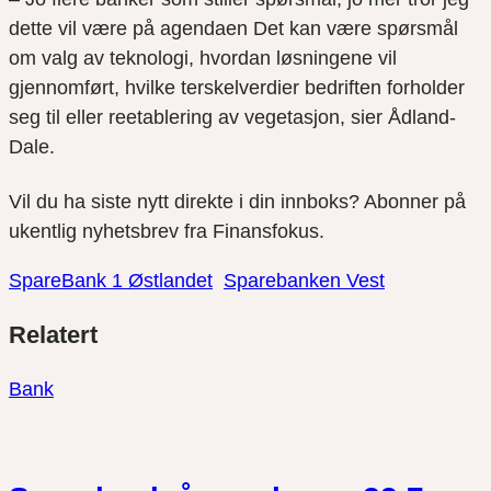
dette vil være på agendaen Det kan være spørsmål
om valg av teknologi, hvordan løsningene vil
gjennomført, hvilke terskelverdier bedriften forholder
seg til eller reetablering av vegetasjon, sier Ådland-
Dale.
Vil du ha siste nytt direkte i din innboks? Abonner på
ukentlig nyhetsbrev fra Finansfokus.
SpareBank 1 Østlandet
Sparebanken Vest
Del
Del
Del
Relatert
link
på
på
twitter
facebook
Bank