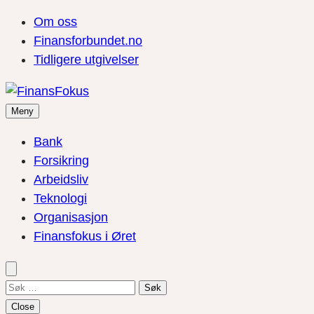
Om oss
Finansforbundet.no
Tidligere utgivelser
Meny
Bank
Forsikring
Arbeidsliv
Teknologi
Organisasjon
Finansfokus i Øret
Søk
etter:
Close