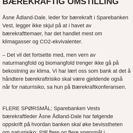
BÆREKRAFTIG OMSTILLING
Åsne Ådland-Dale, leder for bærekraft i Sparebanken
Vest, legger ikke skjul på at i havet av
bærekrafttemaer, har det handlet mest om
klimagasser og CO2-ekvivalenter.
– Det vil det fortsette med, men vern av
naturmangfold og biomangfold trenger ikke gå på
bekostning av klima. Vi har lært oss som bank at det å
håndtere bærekraftrisiko skal være gjeldende også
når for naturrisiko, sa hun på Bærekraftkonferansen.
FLERE SPØRSMÅL: Sparebanken Vests
bærekraftleder Åsne Ådland-Dale har følgende
oppskrift på hvordan banken skal øke bevisstheten
om naturrisiko: Still flere og flere spørsmål i