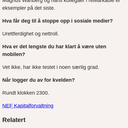
Magnus Wanberg og hans kollegaer i reMarkable er
eksempler på det siste.
Hva får deg til å stoppe opp i sosiale medier?
Urettferdighet og nettroll.
Hva er det lengste du har klart å være uten
mobilen?
Vet ikke, har ikke testet i noen særlig grad.
Når logger du av for kvelden?
Rundt klokken 2300.
NEF Kapitalforvaltning
Del
Del
Del
Relatert
link
på
på