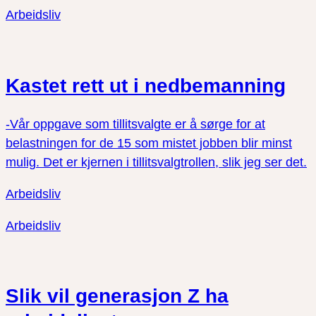
twitter
facebook
Arbeidsliv
Kastet rett ut i nedbemanning
-Vår oppgave som tillitsvalgte er å sørge for at
belastningen for de 15 som mistet jobben blir minst
mulig. Det er kjernen i tillitsvalgtrollen, slik jeg ser det.
Arbeidsliv
Arbeidsliv
Slik vil generasjon Z ha