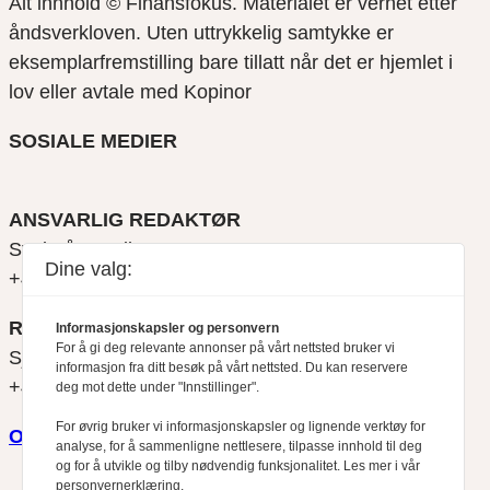
Alt innhold © Finansfokus.
Materialet er vernet etter
åndsverkloven. Uten uttrykkelig samtykke er
eksemplarfremstilling bare tillatt når det er hjemlet i
lov eller avtale med Kopinor
SOSIALE MEDIER
ANSVARLIG REDAKTØR
Svein Åge Eriksen
Dine valg:
+47 900 79 547
REDAKTØR
Informasjonskapsler og personvern
For å gi deg relevante annonser på vårt nettsted bruker vi
Sjur Anda
informasjon fra ditt besøk på vårt nettsted. Du kan reservere
+47 470 34 460
deg mot dette under "Innstillinger".
For øvrig bruker vi informasjonskapsler og lignende verktøy for
Om oss
analyse, for å sammenligne nettlesere, tilpasse innhold til deg
og for å utvikle og tilby nødvendig funksjonalitet. Les mer i vår
personvernerklæring.