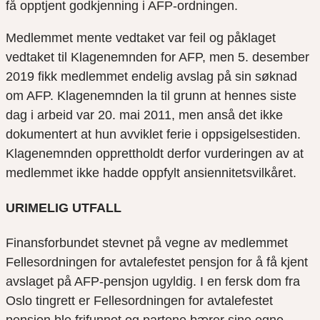
få opptjent godkjenning i AFP-ordningen.
Medlemmet mente vedtaket var feil og påklaget
vedtaket til Klagenemnden for AFP
, men 5. desember
2019 fikk medlemmet endelig avslag på sin søknad
om AF
P.
Klagenemnden la til grunn at hennes siste
dag i arbeid var 20. mai 2011, men anså det ikke
dokumentert at hun avviklet ferie i oppsigelsestiden.
Klagenemnden opprettholdt
derfor
vurderingen av at
medlemmet ikke hadde oppfylt ansiennitetsvilkåret.
URIMELIG UTFALL
Finansforbundet stevnet på vegne av medlemmet
Fellesordningen for avtalefestet pensjon for å få kjent
avslaget på AFP-pensjon
ugyldig.
I en fersk dom fra
Oslo tingrett
er Fellesordningen for avtalefestet
pensjon
ble
frifunnet
og partene bærer sine egne