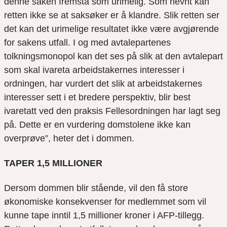
denne saken fremstå som urimelig. Som nevnt kan
retten ikke se at saksøker er å klandre. Slik retten ser
det kan det urimelige resultatet ikke være avgjørende
for sakens utfall. I og med avtalepartenes
tolkningsmonopol kan det ses på slik at den avtalepart
som skal ivareta arbeidstakernes interesser i
ordningen, har vurdert det slik at arbeidstakernes
interesser sett i et bredere perspektiv, blir best
ivaretatt ved den praksis Fellesordningen har lagt seg
på. Dette er en vurdering domstolene ikke kan
overprøve
”, heter det i dommen.
TAPER 1,5 MILLIONER
Dersom dommen blir stående
,
vil den få store
økonomiske konsekvenser for medlemmet som vil
kunne tape inntil 1,5 millioner kroner i AFP-tillegg.