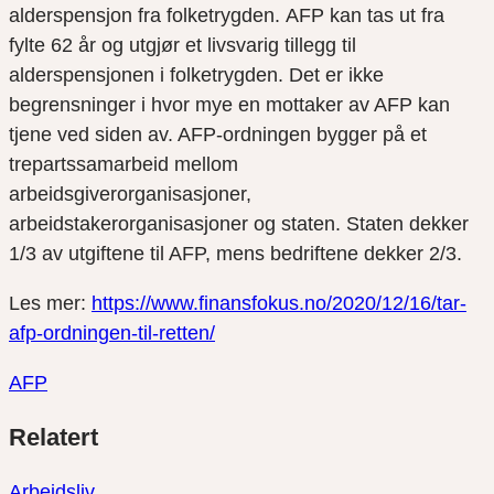
alderspensjon fra folketrygden.
AFP kan tas ut fra
fylte 62 år og utgjør et livsvarig tillegg til
alderspensjonen i folketrygden. Det er ikke
begrensninger i hvor mye en mottaker av AFP kan
tjene ved siden av. AFP-ordningen bygger på et
trepartssamarbeid mellom
arbeidsgiverorganisasjoner,
arbeidstakerorganisasjoner og staten. Staten dekker
1/3 av utgiftene til AFP, mens bedriftene dekker 2/3.
Les mer:
https://www.finansfokus.no/2020/12/16/tar-
afp-ordningen-til-retten/
AFP
Del
Del
Del
Relatert
link
på
på
twitter
facebook
Arbeidsliv