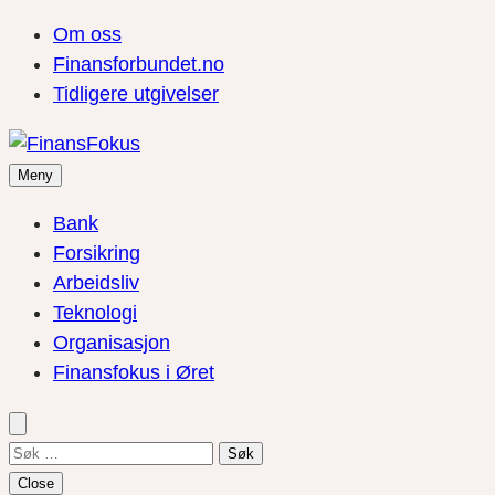
Om oss
Finansforbundet.no
Tidligere utgivelser
Meny
Bank
Forsikring
Arbeidsliv
Teknologi
Organisasjon
Finansfokus i Øret
Søk
etter:
Close