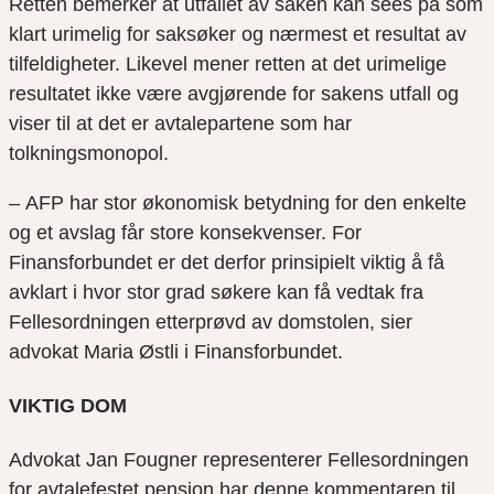
Retten bemerker at utfallet av saken kan sees på som
klart urimelig for saksøker og nærmest et resultat av
tilfeldigheter
. Likevel mener rette
n
at det urimelige
resultatet
ikke være avgjørende for sakens utfall
og
viser til at det er avtalepartene som har
tolkningsmonopol
.
–
AFP har stor økonomisk betydning for den enkelte
og et avslag får store konsekvenser. For
Finansforbundet er det
derfor
prinsipielt viktig å få
avklart i hvor stor grad søkere kan få vedtak fra
Fellesordningen etterprøvd av domstolen, sier
advokat Maria Østli i Finansforbundet
.
VIKTIG DOM
Advokat Jan Fougner representerer Fellesordningen
for avtalefestet pensjon har denne kommentaren til