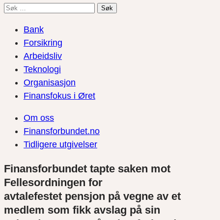
Søk
etter:
Bank
Forsikring
Arbeidsliv
Teknologi
Organisasjon
Finansfokus i Øret
Om oss
Finansforbundet.no
Tidligere utgivelser
Finansforbundet tapte saken
mot
Fellesordningen for
avtale
festet
pensjon
på vegne av et
medlem
som fikk avslag på sin