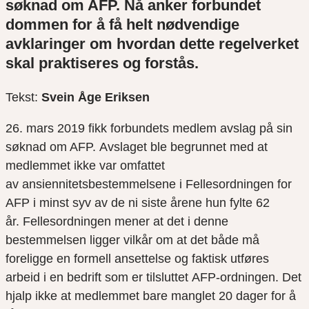
søknad
om AFP.
Nå anker forbundet
dommen
for å få helt nødvendige
avklaringer om hvordan dette regelverket
skal praktiseres og forstås
.
Tekst:
Svein Åge Eriksen
26. mars
201
9
fikk forbundets medlem avslag på sin
søknad om AFP.
Avslaget ble begrunnet med at
medlemmet ikke var omfattet
av
ansiennitetsbestemmelsene i
Fellesordningen for
AFP i minst syv av de ni siste årene hun fylte
62
år.
Fellesordningen mener at det i
denne
bestemmelsen ligger vilkår om at det både må
foreligge en formell ansettelse og faktisk utføres
arbeid i en bedrift som er tilsluttet
AFP-ordningen
.
Det
hjalp ikke at medlemmet bare manglet 20 dager for å