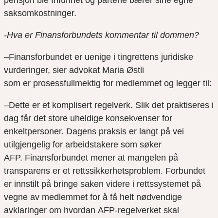
saksomkostninger.
-Hva er Finansforbundets kommentar til dommen?
–
Finansforbundet
er uenige i
ting
rettens juridiske
vurderinger
, sier advokat Maria Østli
som
er
prosessfullmektig
for
medlemmet og legger til:
–
D
ette er et komplisert regelverk
.
S
lik det praktiseres i
dag får det s
tore
uheldige kons
ek
venser for
enkelt
personer
.
Dagens praksis er langt på vei
utilgjengelig for
arbeidstakere
som søker
AFP.
Finansforbundet
mener
at
mangelen
på
transparens
er et
rettssikkerhetsproblem.
Forbundet
er innstilt på
bringe
saken videre i rettssystemet
på
vegne av medlemmet
for å få helt nødvendige
avklaringer
om
hvordan
AFP-
regelverket skal