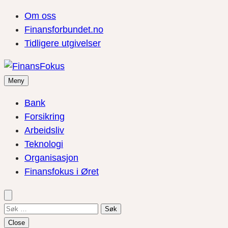
Om oss
Finansforbundet.no
Tidligere utgivelser
Meny
Bank
Forsikring
Arbeidsliv
Teknologi
Organisasjon
Finansfokus i Øret
Søk
etter:
Close