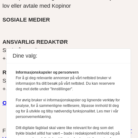
lov eller avtale med Kopinor
SOSIALE MEDIER
ANSVARLIG REDAKTØR
Svein Åge Eriksen
Dine valg:
+47 900 79 547
REDAKTØR
Informasjonskapsler og personvern
For å gi deg relevante annonser på vårt nettsted bruker vi
Sjur Anda
informasjon fra ditt besøk på vårt nettsted. Du kan reservere
+47 470 34 460
deg mot dette under "Innstillinger".
For øvrig bruker vi informasjonskapsler og lignende verktøy for
Om oss
analyse, for å sammenligne nettlesere, tilpasse innhold til deg
og for å utvikle og tilby nødvendig funksjonalitet. Les mer i vår
personvernerklæring.
Ditt digitale fagblad skal være like relevant for deg som det
Finansfokus arbeider etter
Redaktørplakaten
og
Vær
trykte bladet alltid har vært – bade i redaksjonelt innhold og på