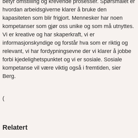
betyr omstilling og krevende prosesser. Spørsmålet er
hvordan arbeidsgiverne klarer å bruke den
kapasiteten som blir frigjort
.
Mennesker har noen
kompetanser som gjør oss unike og som må utnyttes.
Vi er kreative og har skaperkraft, vi er
informasjonskyndige og forstår hva som er riktig og
relevant, vi har fordypningsevne der vi klarer å jobbe
forbi kjedelighetspunktet og vi er sosiale. Sosiale
kompetanse vil være viktig også i fremtiden, sier
Berg.
(
Del
Del
Del
Relatert
link
på
på