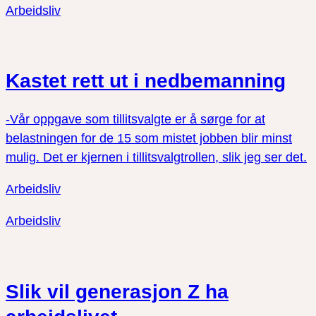
twitter
facebook
Arbeidsliv
Kastet rett ut i nedbemanning
-Vår oppgave som tillitsvalgte er å sørge for at
belastningen for de 15 som mistet jobben blir minst
mulig. Det er kjernen i tillitsvalgtrollen, slik jeg ser det.
Arbeidsliv
Arbeidsliv
Slik vil generasjon Z ha