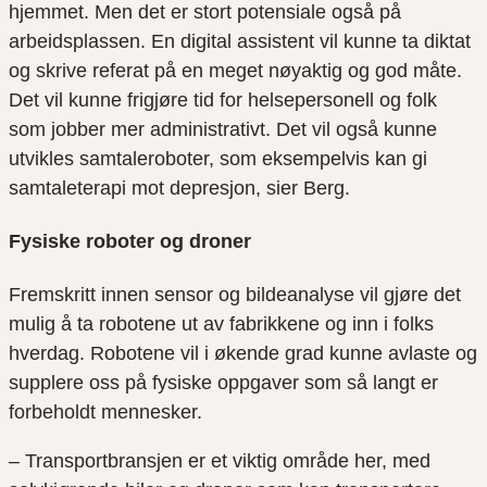
hjemmet. Men det er stort potensiale også på
arbeidsplassen. En digital assistent vil kunne ta diktat
og skrive refer
at
på en meget nøyaktig og god måte.
Det vil kunne frigjør
e
tid for helsepersonell og folk
som jobber mer administrativt. Det vil også kunne
utvikles
samtaleroboter
,
som eksempelvis kan gi
samtaleterapi mot depresjon, sier Berg.
Fysiske roboter og droner
Fremskritt innen sensor og bildeanalyse vil gjøre det
mulig å ta robotene ut av fabrikkene og inn i folks
hverdag. Robotene vil i økende grad kunne avlaste og
supplere oss på fysiske oppgaver som så langt er
forbehold
t
mennesker.
– Transportbransjen er et viktig område her, med