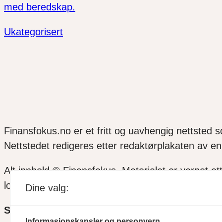
med beredskap.
Ukategorisert
Finansfokus.no er et fritt og uavhengig nettsted 
Nettstedet redigeres etter redaktørplakaten av en 
Alt innhold © Finansfokus.
Materialet er vernet et
lov eller avtale med Kopinor
Dine valg:
SOSIALE MEDIER
Informasjonskapsler og personvern