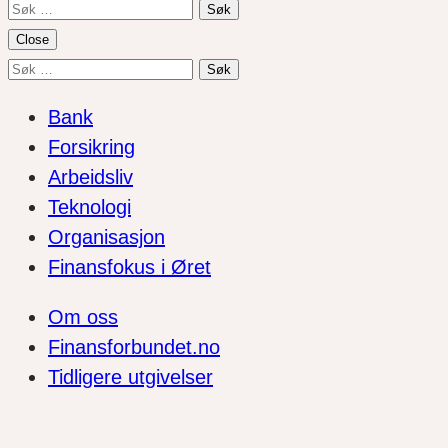
Søk
etter:
Close
Søk
etter:
Bank
Forsikring
Arbeidsliv
Teknologi
Organisasjon
Finansfokus i Øret
Om oss
Finansforbundet.no
Tidligere utgivelser