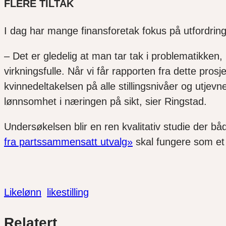
FLERE TILTAK
I dag har mange finansforetak fokus på utfordringene 
– Det er gledelig at man tar tak i problematikken
virkningsfulle. Når vi får rapporten fra dette prosj
kvinnedeltakelsen på alle stillingsnivåer og utjev
lønnsomhet i næringen på sikt, sier Ringstad.
Undersøkelsen blir en ren kvalitativ studie der b
fra partssammensatt utvalg»
skal fungere som et
Likelønn
likestilling
Del
Del
Del
Relatert
link
på
på