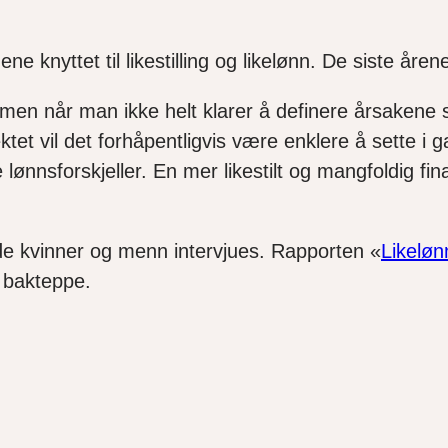
knyttet til likestilling og likelønn. De siste årene e
, men når man ikke helt klarer å definere årsakene 
ektet vil det forhåpentligvis være enklere å sette i g
ne lønnsforskjeller. En mer likestilt og mangfoldig 
åde kvinner og menn intervjues. Rapporten «
Likeløn
 bakteppe.