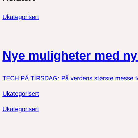
twitter
facebook
Ukategorisert
Nye muligheter med ny 
TECH PÅ TIRSDAG: På verdens største messe for 
Ukategorisert
Ukategorisert