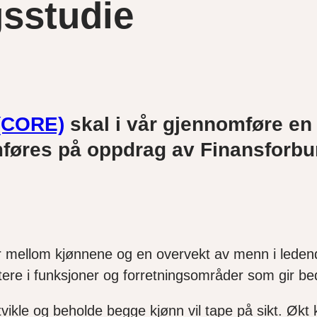
ngsstudie
 (CORE)
skal i vår gjennomføre en l
øres på oppdrag av Finansforbund
ler mellom kjønnene og en overvekt av menn i leden
re i funksjoner og forretningsområder som gir bed
vikle og beholde begge kjønn vil tape på sikt. Økt 