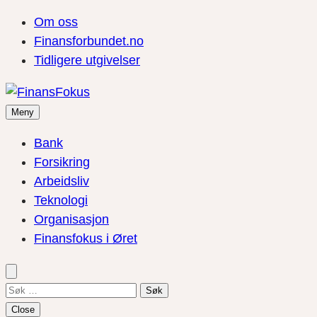
Om oss
Finansforbundet.no
Tidligere utgivelser
Meny
Bank
Forsikring
Arbeidsliv
Teknologi
Organisasjon
Finansfokus i Øret
Søk
etter:
Close