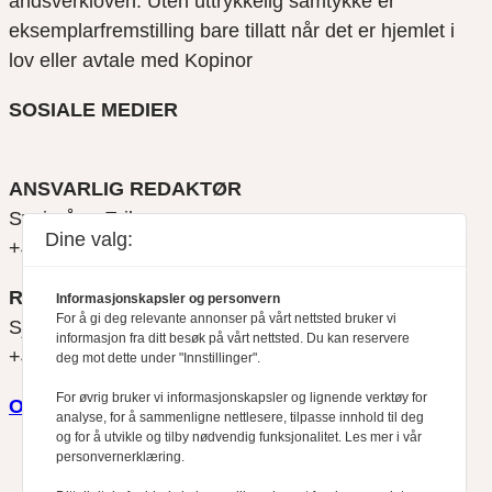
åndsverkloven. Uten uttrykkelig samtykke er
eksemplarfremstilling bare tillatt når det er hjemlet i
lov eller avtale med Kopinor
SOSIALE MEDIER
ANSVARLIG REDAKTØR
Svein Åge Eriksen
Dine valg:
+47 900 79 547
REDAKTØR
Informasjonskapsler og personvern
For å gi deg relevante annonser på vårt nettsted bruker vi
Sjur Anda
informasjon fra ditt besøk på vårt nettsted. Du kan reservere
+47 470 34 460
deg mot dette under "Innstillinger".
For øvrig bruker vi informasjonskapsler og lignende verktøy for
Om oss
analyse, for å sammenligne nettlesere, tilpasse innhold til deg
og for å utvikle og tilby nødvendig funksjonalitet. Les mer i vår
personvernerklæring.