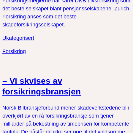
Forsikringsmeglerne har kåret DNB Livsforsikring som
det beste selskapet blant pensjonsselskapene. Zurich
Forsikring anses som det beste
skadeforsikringsselskapet.
Ukategorisert
Forsikring
– Vi skvises av
forsikringsbransjen
Norsk Bilbransjeforbund mener skadeverkstedene blir
overkjørt av en rå forsikringsbransje som tjener
milliarder på bekostning av timeprisen for kompetente
fagfolk. De påstår de ikke ser noe til det voldsomme