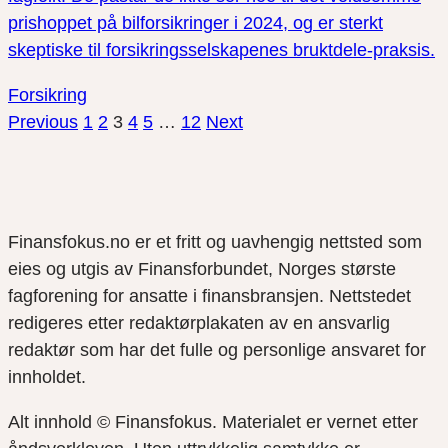
prishoppet på bilforsikringer i 2024, og er sterkt
skeptiske til forsikringsselskapenes bruktdele-praksis.
Forsikring
Previous
1
2
3
4
5
…
12
Next
Finansfokus.no er et fritt og uavhengig nettsted som
eies og utgis av Finansforbundet, Norges største
fagforening for ansatte i finansbransjen. Nettstedet
redigeres etter redaktørplakaten av en ansvarlig
redaktør som har det fulle og personlige ansvaret for
innholdet.
Alt innhold © Finansfokus.
Materialet er vernet etter