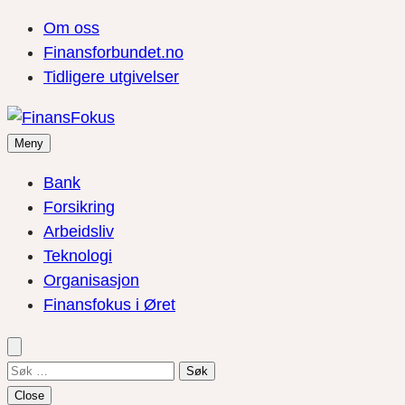
Om oss
Finansforbundet.no
Tidligere utgivelser
Meny
Bank
Forsikring
Arbeidsliv
Teknologi
Organisasjon
Finansfokus i Øret
Søk
etter:
Close