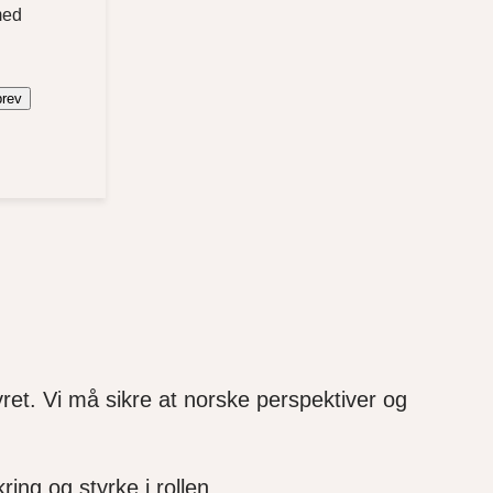
med
brev
ret. Vi må sikre at norske perspektiver og
ing og styrke i rollen.