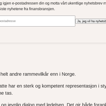
g igjen e-postadressen din og motta vårt ukentlige nyhetsbrev 
siste nyhetene fra finansbransjen.
Ja, jeg vil ha nyhets
 helt andre rammevilkår enn i Norge.
tte har en sterk og kompetent representasjon i sty
ne tas.
og jevnlig dialog med ledelsen. Det gir både forankr