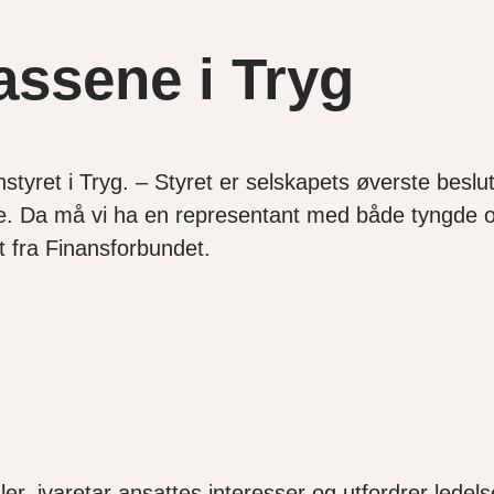
ssene i Tryg
nstyret i Tryg. – Styret er selskapets øverste besl
te. Da må vi ha en representant med både tyngde o
t fra Finansforbundet.
aler, ivaretar ansattes interesser og utfordrer lede