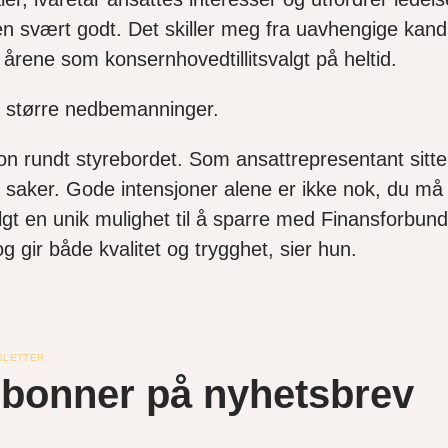
n svært godt. Det skiller meg fra uavhengige kand
te årene som konsernhovedtillitsvalgt på heltid.
o større nedbemanninger.
on rundt styrebordet. Som ansattrepresentant sitter 
e saker. Gode intensjoner alene er ikke nok, du må
svalgt en unik mulighet til å sparre med Finansforb
 gir både kvalitet og trygghet, sier hun.
SLETTER
bonner på nyhetsbrev