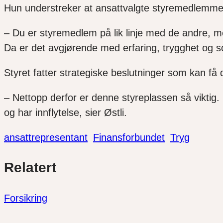
Hun understreker at ansattvalgte styremedlemmer
– Du er styremedlem på lik linje med de andre, me
Da er det avgjørende med erfaring, trygghet og so
Styret fatter strategiske beslutninger som kan få
– Nettopp derfor er denne styreplassen så vikti
og har innflytelse, sier Østli.
ansattrepresentant
Finansforbundet
Tryg
Del
Del
Del
Relatert
link
på
på
twitter
facebook
Forsikring