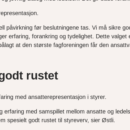
epresentasjon.
ll påvirkning før beslutningene tas. Vi må sikre go
r erfaring, forankring og tydelighet. Dette valget
ålagt at den største fagforeningen får den ansattval
.
 godt rustet
faring med ansatterepresentasjon i styrer.
n og erfaring med samspillet mellom ansatte og ledel
spesielt godt rustet til styreverv, sier Østli.