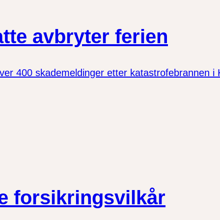
te avbryter ferien
er 400 skademeldinger etter katastrofebrannen i Kr
e forsikringsvilkår