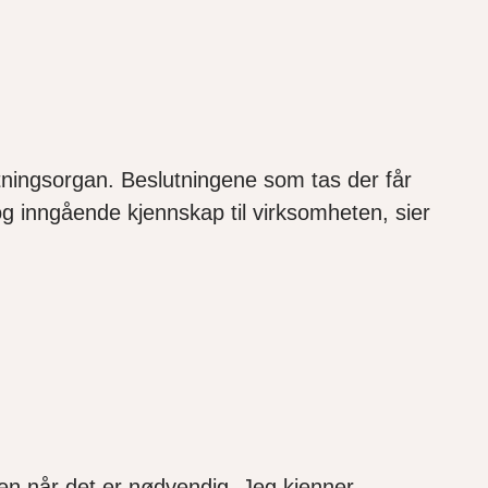
utningsorgan. Beslutningene som tas der får
g inngående kjennskap til virksomheten, sier
lsen når det er nødvendig. Jeg kjenner