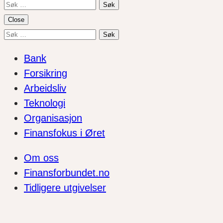
Søk
etter:
Close
Søk
etter:
Bank
Forsikring
Arbeidsliv
Teknologi
Organisasjon
Finansfokus i Øret
Om oss
Finansforbundet.no
Tidligere utgivelser