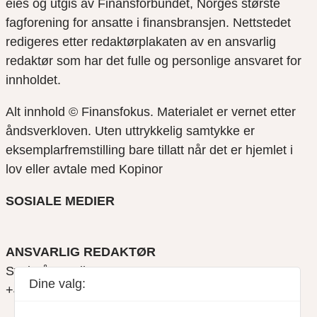
eies og utgis av Finansforbundet, Norges største
fagforening for ansatte i finansbransjen. Nettstedet
redigeres etter redaktørplakaten av en ansvarlig
redaktør som har det fulle og personlige ansvaret for
innholdet.
Alt innhold © Finansfokus.
Materialet er vernet etter
åndsverkloven. Uten uttrykkelig samtykke er
eksemplarfremstilling bare tillatt når det er hjemlet i
lov eller avtale med Kopinor
SOSIALE MEDIER
ANSVARLIG REDAKTØR
Svein Åge Eriksen
Dine valg:
+47 900 79 547