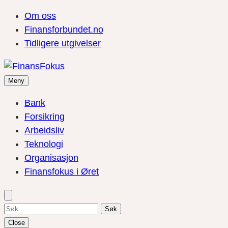
Om oss
Finansforbundet.no
Tidligere utgivelser
Meny
Bank
Forsikring
Arbeidsliv
Teknologi
Organisasjon
Finansfokus i Øret
Søk
etter:
Close