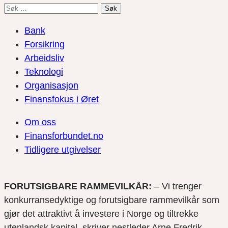
Søk
etter:
Bank
Forsikring
Arbeidsliv
Teknologi
Organisasjon
Finansfokus i Øret
Om oss
Finansforbundet.no
Tidligere utgivelser
FORUTSIGBARE RAMMEVILKÅR:
– Vi trenger
konkurransedyktige og forutsigbare rammevilkår som
gjør det attraktivt å investere i Norge og tiltrekke
utenlandsk kapital, skriver nestleder Arne Fredrik