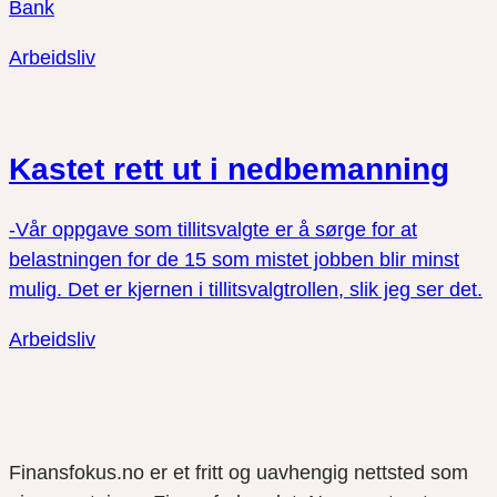
Bank
Arbeidsliv
Kastet rett ut i nedbemanning
-Vår oppgave som tillitsvalgte er å sørge for at
belastningen for de 15 som mistet jobben blir minst
mulig. Det er kjernen i tillitsvalgtrollen, slik jeg ser det.
Arbeidsliv
Finansfokus.no er et fritt og uavhengig nettsted som