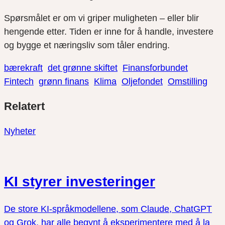
Spørsmålet er om vi griper muligheten – eller blir
hengende etter. Tiden er inne for å handle, investere
og bygge et næringsliv som tåler endring.
bærekraft
det grønne skiftet
Finansforbundet
Fintech
grønn finans
Klima
Oljefondet
Omstilling
Del
Del
Del
Relatert
link
på
på
twitter
facebook
Nyheter
KI styrer investeringer
De store KI-språkmodellene, som Claude, ChatGPT
og Grok, har alle begynt å eksperimentere med å la