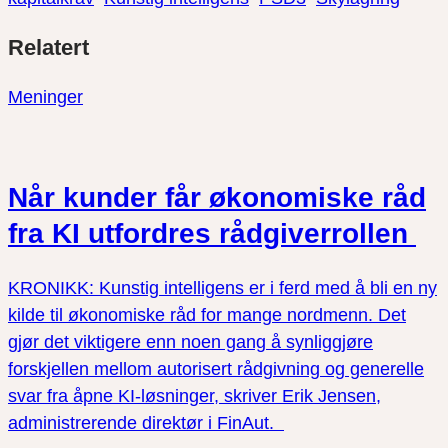
Del
Del
Del
Relatert
link
på
på
twitter
facebook
Meninger
Når kunder får økonomiske råd
fra KI utfordres rådgiverrollen
KRONIKK: Kunstig intelligens er i ferd med å bli en ny
kilde til økonomiske råd for mange nordmenn. Det
gjør det viktigere enn noen gang å synliggjøre
forskjellen mellom autorisert rådgivning og generelle
svar fra åpne KI-løsninger, skriver Erik Jensen,
administrerende direktør i FinAut.