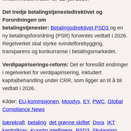
Det tredje betalingstjenestedirektivet og
Forordningen om
betalingstjenester
:
Betalingsdirektivet
PSD3
og en
ny betalingsforordning (PSR) forventes vedtatt i 2026.
Regelverket skal styrke svindelforebygging,
transparens og konkurranse i betalingsmarkedet.
Verdipapiriserings-reform:
Det er foreslått endringer
i regelverket for verdipapirisering, inkludert
kapitalbehandling under CRR, som ligger an til å bli
vedtatt i 2026.
Kilder:
EU-kommisjonen
,
Moodys
,
EY
,
PWC
,
Global
Compliance News
bærekraft
betaling
det grønne skiftet
Dora
IKT
kapitalkrav
Kunstig intelligens
PSD3
Skylagring