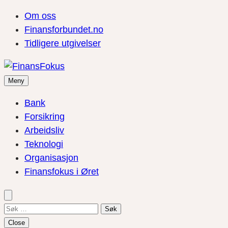
Om oss
Finansforbundet.no
Tidligere utgivelser
Meny
Bank
Forsikring
Arbeidsliv
Teknologi
Organisasjon
Finansfokus i Øret
Søk
etter:
Close