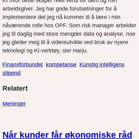
KI hvor dette skaper reell verdi for dem og min
arbeidsgiver. Jeg har gode forutsetninger for å
implementere det jeg nå kommer til å lære i min
nåværende rolle hos OPF. Som risk manager arbeider
jeg til daglig med store mengder data og analyse, noe
jeg gleder meg til å videreutvikle ved bruk av nyere
teknologi og KI-verktøy, sier Harju.
Finansforbundet
kompetanse
Kunstig intelligens
stipend
Del
Del
Del
Relatert
link
på
på
twitter
facebook
Meninger
Når kunder får økonomiske råd