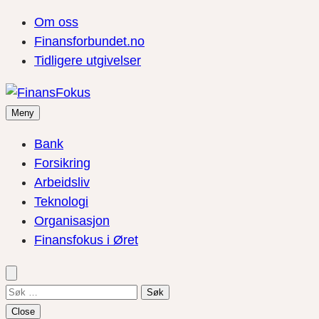
Om oss
Finansforbundet.no
Tidligere utgivelser
Meny
Bank
Forsikring
Arbeidsliv
Teknologi
Organisasjon
Finansfokus i Øret
Søk
etter:
Close