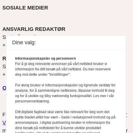
SOSIALE MEDIER
ANSVARLIG REDAKTØR
Svein Åge Eriksen
Dine valg:
+47 900 79 547
REDAKTØR
Informasjonskapsler og personvern
For å gi deg relevante annonser på vårt nettsted bruker vi
Sjur Anda
informasjon fra ditt besøk på vårt nettsted. Du kan reservere
+47 470 34 460
deg mot dette under "Innstillinger".
For øvrig bruker vi informasjonskapsler og lignende verktøy for
Om oss
analyse, for å sammenligne nettlesere, tilpasse innhold til deg
og for å utvikle og tilby nødvendig funksjonalitet. Les mer i vår
personvernerklæring.
Ditt digitale fagblad skal være like relevant for deg som det
Finansfokus arbeider etter
Redaktørplakaten
og
Vær
trykte bladet alltid har vært – bade i redaksjonelt innhold og på
Varsom-plakatens
regler for god presseskikk, som
annonseplass. I digital publisering bruker vi informasjon fra
dine besøk på nettstedet for å kunne utvikle produktet
medlem av Fagpressen. Finansfokus har ikke ansvar