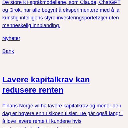
De store KI-språkmodellene, som Claude, ChatGPT
og Grok, har alle begynt å eksperimentere med å la
kunstig intelligens styre investeringsporteføljer uten
menneskelig innblanding.
Nyheter
Bank
Lavere kapitalkrav kan
redusere renten
Finans Norge vil ha lavere kapitalkrav og mener de i
dag er høyere enn risikoen tilsier. De går også langt i
å love lavere rente til kundene hvis