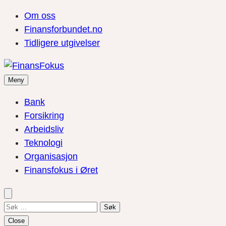
Om oss
Finansforbundet.no
Tidligere utgivelser
Meny
Bank
Forsikring
Arbeidsliv
Teknologi
Organisasjon
Finansfokus i Øret
Søk
etter:
Close