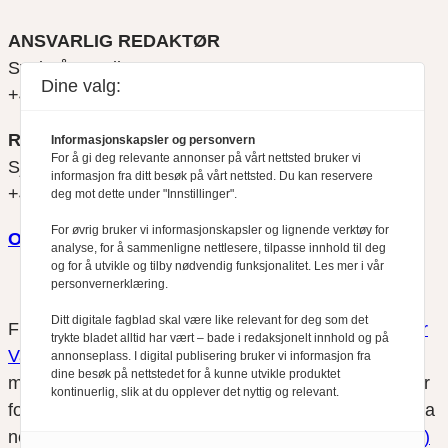
ANSVARLIG REDAKTØR
Svein Åge Eriksen
Dine valg:
+47 900 79 547
REDAKTØR
Informasjonskapsler og personvern
For å gi deg relevante annonser på vårt nettsted bruker vi
Sjur Anda
informasjon fra ditt besøk på vårt nettsted. Du kan reservere
+47 470 34 460
deg mot dette under "Innstillinger".
For øvrig bruker vi informasjonskapsler og lignende verktøy for
Om oss
analyse, for å sammenligne nettlesere, tilpasse innhold til deg
og for å utvikle og tilby nødvendig funksjonalitet. Les mer i vår
personvernerklæring.
Ditt digitale fagblad skal være like relevant for deg som det
Finansfokus arbeider etter
Redaktørplakaten
og
Vær
trykte bladet alltid har vært – bade i redaksjonelt innhold og på
Varsom-plakatens
regler for god presseskikk, som
annonseplass. I digital publisering bruker vi informasjon fra
dine besøk på nettstedet for å kunne utvikle produktet
medlem av Fagpressen. Finansfokus har ikke ansvar
kontinuerlig, slik at du opplever det nyttig og relevant.
for innhold på eksterne nettsider som det lenkes til fra
nettsidene. Vi benytter
informasjonskapsler (cookies)