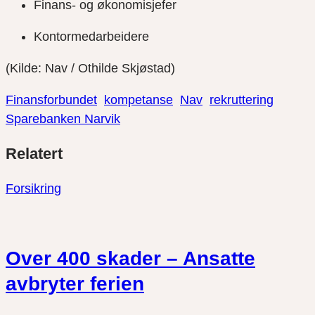
Finans- og økonomisjefer
Kontormedarbeidere
(Kilde: Nav / Othilde Skjøstad)
Finansforbundet
kompetanse
Nav
rekruttering
Sparebanken Narvik
Del
Del
Del
Relatert
link
på
på
twitter
facebook
Forsikring
Over 400 skader – Ansatte
avbryter ferien