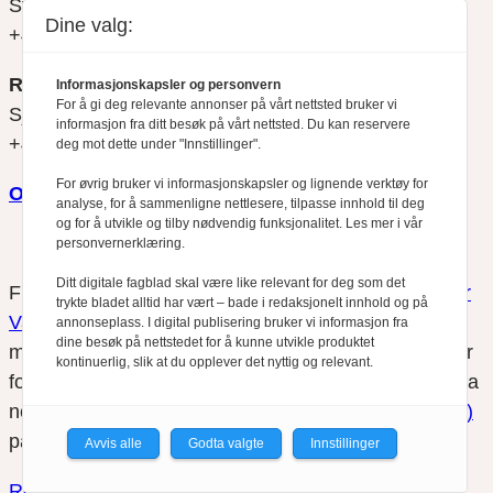
Svein Åge Eriksen
Dine valg:
+47 900 79 547
REDAKTØR
Informasjonskapsler og personvern
For å gi deg relevante annonser på vårt nettsted bruker vi
Sjur Anda
informasjon fra ditt besøk på vårt nettsted. Du kan reservere
+47 470 34 460
deg mot dette under "Innstillinger".
For øvrig bruker vi informasjonskapsler og lignende verktøy for
Om oss
analyse, for å sammenligne nettlesere, tilpasse innhold til deg
og for å utvikle og tilby nødvendig funksjonalitet. Les mer i vår
personvernerklæring.
Ditt digitale fagblad skal være like relevant for deg som det
Finansfokus arbeider etter
Redaktørplakaten
og
Vær
trykte bladet alltid har vært – bade i redaksjonelt innhold og på
Varsom-plakatens
regler for god presseskikk, som
annonseplass. I digital publisering bruker vi informasjon fra
dine besøk på nettstedet for å kunne utvikle produktet
medlem av Fagpressen. Finansfokus har ikke ansvar
kontinuerlig, slik at du opplever det nyttig og relevant.
for innhold på eksterne nettsider som det lenkes til fra
nettsidene. Vi benytter
informasjonskapsler (cookies)
på våre nettsider.
Avvis alle
Godta valgte
Innstillinger
Redaktørplakaten
●
Vær Varsomplakaten