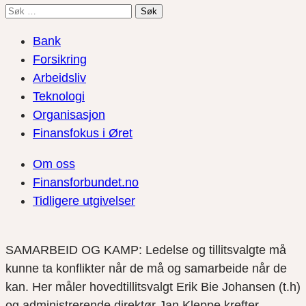
Søk
etter:
Bank
Forsikring
Arbeidsliv
Teknologi
Organisasjon
Finansfokus i Øret
Om oss
Finansforbundet.no
Tidligere utgivelser
SAMARBEID OG KAMP: Ledelse og tillitsvalgte må
kunne ta konflikter når de må og samarbeide når de
kan. Her måler hovedtillitsvalgt Erik Bie Johansen (t.h)
og administrerende direktør Jan Kleppe krefter.