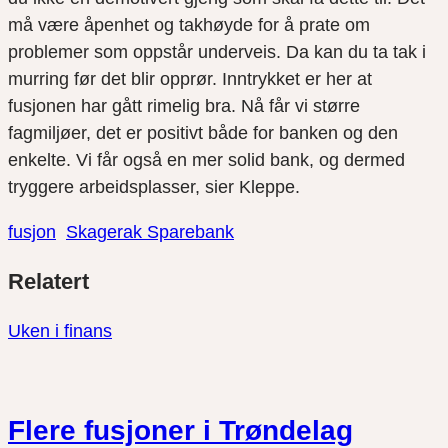
må være åpenhet og takhøyde for å prate om
problemer som oppstår underveis. Da kan du ta tak i
murring før det blir opprør. Inntrykket er her at
fusjonen har gått rimelig bra. Nå får vi større
fagmiljøer, det er positivt både for banken og den
enkelte. Vi får også en mer solid bank, og dermed
tryggere arbeidsplasser, sier Kleppe.
fusjon
Skagerak Sparebank
Del
Del
Del
Relatert
link
på
på
twitter
facebook
Uken i finans
Flere fusjoner i Trøndelag