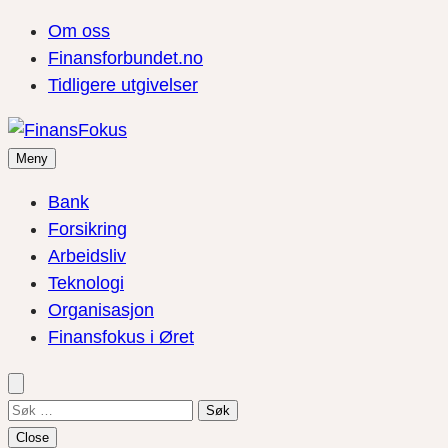
Om oss
Finansforbundet.no
Tidligere utgivelser
Meny
Bank
Forsikring
Arbeidsliv
Teknologi
Organisasjon
Finansfokus i Øret
Søk
etter:
Close