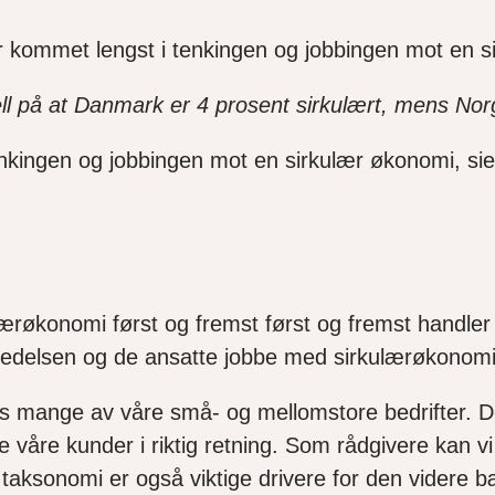
ommet lengst i tenkingen og jobbingen mot en s
ell på at Danmark er 4 prosent sirkulært, mens Nor
enkingen og jobbingen mot en sirkulær økonomi, s
lærøkonomi først og fremst først og fremst handle
nledelsen og de ansatte jobbe med sirkulærøkono
 mange av våre små- og mellomstore bedrifter. Det
tte våre kunder i riktig retning. Som rådgivere ka
taksonomi er også viktige drivere for den videre b