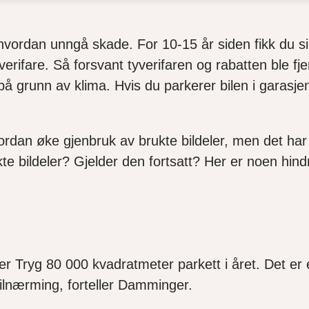
vordan unngå skade. For 10-15 år siden fikk du sikk
yverifare. Så forsvant tyverifaren og rabatten ble f
å grunn av klima. Hvis du parkerer bilen i garasje
an øke gjenbruk av brukte bildeler, men det har f
kte bildeler? Gjelder den fortsatt? Her er noen hi
er Tryg 80 000 kvadratmeter parkett i året. Det er
 tilnærming, forteller Damminger.