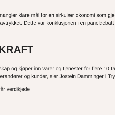
mangler klare mål for en sirkulær økonomi som gjelde
avtrykket. Dette var konklusjonen i en paneldebatt 
SKRAFT
ap og kjøper inn varer og tjenester for flere 10-tal
leverandører og kunder, sier Jostein Damminger i T
vår verdikjede