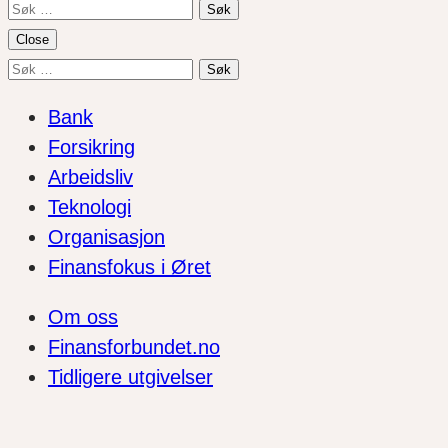
Søk
etter:
Close
Søk
etter:
Bank
Forsikring
Arbeidsliv
Teknologi
Organisasjon
Finansfokus i Øret
Om oss
Finansforbundet.no
Tidligere utgivelser