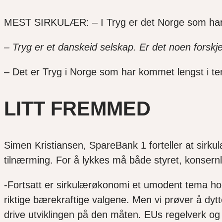
MEST SIRKULÆR: – I Tryg er det Norge som har k
– Tryg er et danskeid selskap. Er det noen forskj
– Det er Tryg i Norge som har kommet lengst i t
LITT FREMMED
Simen Kristiansen, SpareBank 1 forteller at sirku
tilnærming. For å lykkes må både styret, konser
-Fortsatt er sirkulærøkonomi et umodent tema hos
riktige bærekraftige valgene. Men vi prøver å dy
drive utviklingen på den måten. EUs regelverk og 