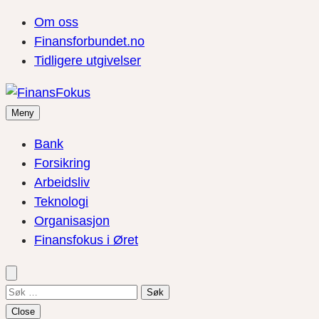
Om oss
Finansforbundet.no
Tidligere utgivelser
Meny
Bank
Forsikring
Arbeidsliv
Teknologi
Organisasjon
Finansfokus i Øret
Søk
etter:
Close