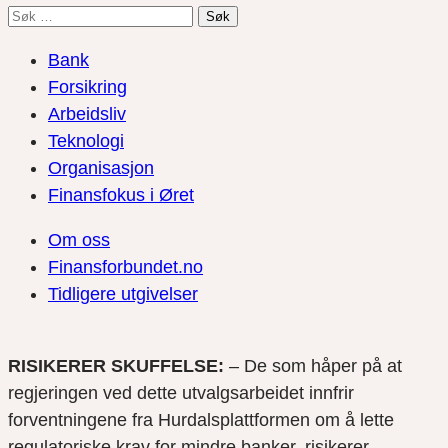
Søk
etter:
Bank
Forsikring
Arbeidsliv
Teknologi
Organisasjon
Finansfokus i Øret
Om oss
Finansforbundet.no
Tidligere utgivelser
RISIKERER SKUFFELSE:
– De som håper på at
regjeringen ved dette utvalgsarbeidet innfrir
forventningene fra Hurdalsplattformen om å lette
regulatoriske krav for mindre banker, risikerer