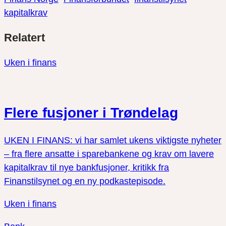
kapitalkrav
Del
Del
Del
Relatert
link
på
på
twitter
facebook
Uken i finans
Flere fusjoner i Trøndelag
UKEN I FINANS: vi har samlet ukens viktigste nyheter
– fra flere ansatte i sparebankene og krav om lavere
kapitalkrav til nye bankfusjoner, kritikk fra
Finanstilsynet og en ny podkastepisode.
Uken i finans