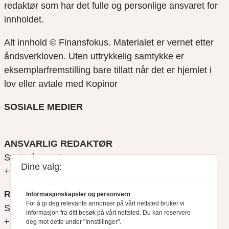
redaktør som har det fulle og personlige ansvaret for
innholdet.
Alt innhold © Finansfokus.
Materialet er vernet etter
åndsverkloven. Uten uttrykkelig samtykke er
eksemplarfremstilling bare tillatt når det er hjemlet i
lov eller avtale med Kopinor
SOSIALE MEDIER
ANSVARLIG REDAKTØR
Svein Åge Eriksen
Dine valg:
+47 900 79 547
REDAKTØR
Informasjonskapsler og personvern
For å gi deg relevante annonser på vårt nettsted bruker vi
Sjur Anda
informasjon fra ditt besøk på vårt nettsted. Du kan reservere
+47 470 34 460
deg mot dette under "Innstillinger".