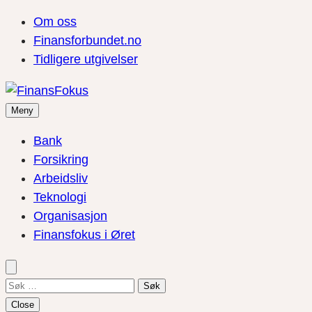
Om oss
Finansforbundet.no
Tidligere utgivelser
Meny
Bank
Forsikring
Arbeidsliv
Teknologi
Organisasjon
Finansfokus i Øret
Søk
etter:
Close