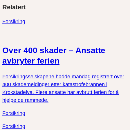
Del
Del
Del
Relatert
link
på
på
twitter
facebook
Forsikring
Over 400 skader – Ansatte
avbryter ferien
Forsikringsselskapene hadde mandag registrert over
400 skademeldinger etter katastrofebrannen i
Krokstadelva. Flere ansatte har avbrutt ferien for å
hjelpe de rammede.
Forsikring
Forsikring