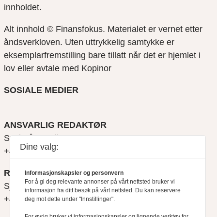
innholdet.
Alt innhold © Finansfokus.
Materialet er vernet etter
åndsverkloven. Uten uttrykkelig samtykke er
eksemplarfremstilling bare tillatt når det er hjemlet i
lov eller avtale med Kopinor
SOSIALE MEDIER
ANSVARLIG REDAKTØR
Svein Åge Eriksen
Dine valg:
+47 900 79 547
REDAKTØR
Informasjonskapsler og personvern
For å gi deg relevante annonser på vårt nettsted bruker vi
Sjur Anda
informasjon fra ditt besøk på vårt nettsted. Du kan reservere
+47 470 34 460
deg mot dette under "Innstillinger".
For øvrig bruker vi informasjonskapsler og lignende verktøy for