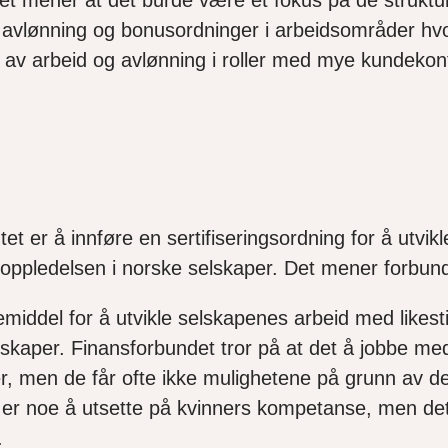
 avlønning og bonusordninger i arbeidsområder hvor 
 av arbeid og avlønning i roller med mye kundekon
t er å innføre en sertifiseringsordning for å utvik
å i toppledelsen i norske selskaper. Det mener forb
emiddel for å utvikle selskapenes arbeid med likesti
selskaper. Finansforbundet tror på at det å jobbe m
er, men de får ofte ikke mulighetene på grunn av de
e er noe å utsette på kvinners kompetanse, men det 
.