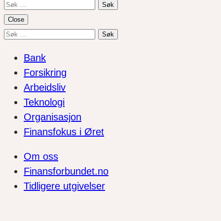
Søk
etter:
Close
Søk
etter:
Bank
Forsikring
Arbeidsliv
Teknologi
Organisasjon
Finansfokus i Øret
Om oss
Finansforbundet.no
Tidligere utgivelser