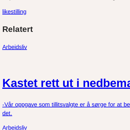
likestilling
Del
Del
Del
Relatert
link
på
på
twitter
facebook
Arbeidsliv
Kastet rett ut i nedbe
-Vår oppgave som tillitsvalgte er å sørge for at bel
det.
Arbeidsliv