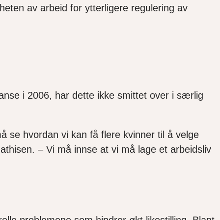
heten av arbeid for ytterligere regulering av
anse i 2006, har dette ikke smittet over i særlig
 må se hvordan vi kan få flere kvinner til å velge
athisen. – Vi må innse at vi må lage et arbeidsliv
lle problemene som hindrer økt likestilling. Blant