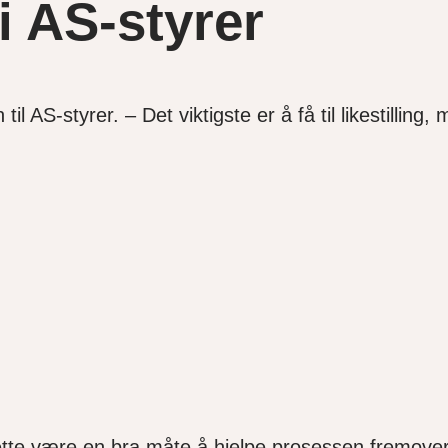
i AS-styrer
il AS-styrer. – Det viktigste er å få til likestillin
 dette være en bra måte å hjelpe prosessen fremover