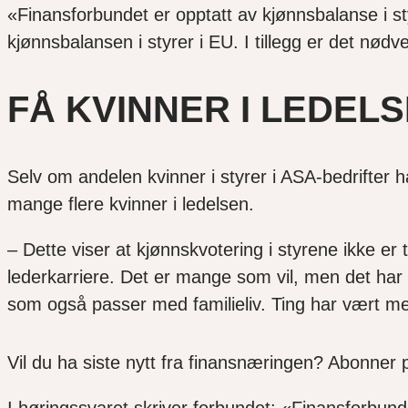
«Finansforbundet er opptatt av kjønnsbalanse i styr
kjønnsbalansen i styrer i EU. I tillegg er det nød
FÅ KVINNER I LEDEL
Selv om andelen kvinner i styrer i ASA-bedrifter har
mange flere kvinner i ledelsen.
– Dette viser at kjønnskvotering i styrene ikke er til
lederkarriere. Det er mange som vil, men det har i
som også passer med familieliv. Ting har vært mer
Vil du ha siste nytt fra finansnæringen? Abonner 
I høringssvaret skriver forbundet: «Finansforbund