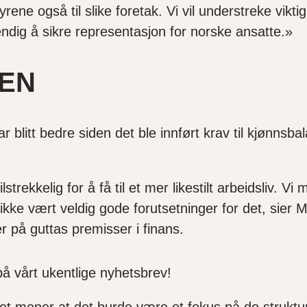
ene også til slike foretak. Vi vil understreke viktig
vendig å sikre representasjon for norske ansatte.»
SEN
 blitt bedre siden det ble innført krav til kjønnsbal
strekkelig for å få til et mer likestilt arbeidsliv. Vi
kke vært veldig gode forutsetninger for det, sier M
 på guttas premisser i finans.
på vårt ukentlige nyhetsbrev!
et mener at det burde være et fokus på de strukture