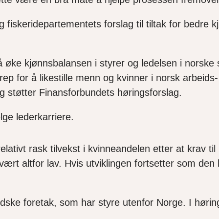
fiskeridepartementets forslag til tiltak for bedre k
å øke kjønnsbalansen i styrer og ledelsen i norske 
rep for å likestille menn og kvinner i norsk arbeids- 
g støtter Finansforbundets høringsforslag.
lge lederkarriere.
tivt rask tilvekst i kvinneandelen etter at krav til
ært altfor lav. Hvis utviklingen fortsetter som den
ske foretak, som har styre utenfor Norge. I høring