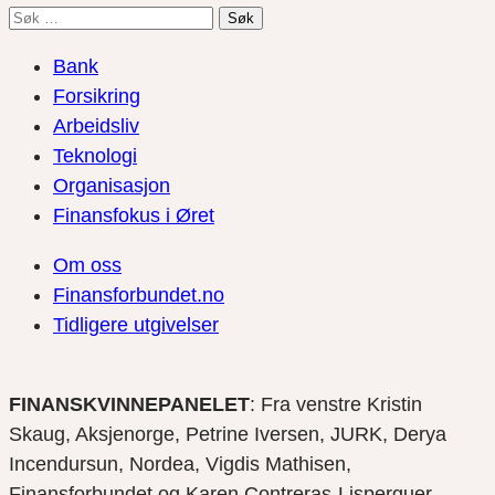
Søk
etter:
Bank
Forsikring
Arbeidsliv
Teknologi
Organisasjon
Finansfokus i Øret
Om oss
Finansforbundet.no
Tidligere utgivelser
FINANSKVINNEPANELET
: Fra venstre Kristin
Skaug, Aksjenorge, Petrine Iversen, JURK, Derya
Incendursun, Nordea, Vigdis Mathisen,
Finansforbundet og Karen Contreras-Lisperguer,