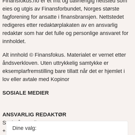
Finansfokus.no er et fritt og uavhengig nettsted som
eies og utgis av Finansforbundet, Norges største
fagforening for ansatte i finansbransjen. Nettstedet
redigeres etter redaktørplakaten av en ansvarlig
redaktør som har det fulle og personlige ansvaret for
innholdet.
Alt innhold © Finansfokus.
Materialet er vernet etter
åndsverkloven. Uten uttrykkelig samtykke er
eksemplarfremstilling bare tillatt når det er hjemlet i
lov eller avtale med Kopinor
SOSIALE MEDIER
ANSVARLIG REDAKTØR
Svein Åge Eriksen
Dine valg:
+47 900 79 547