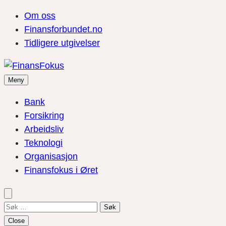
Om oss
Finansforbundet.no
Tidligere utgivelser
Meny
Bank
Forsikring
Arbeidsliv
Teknologi
Organisasjon
Finansfokus i Øret
Søk
etter:
Close