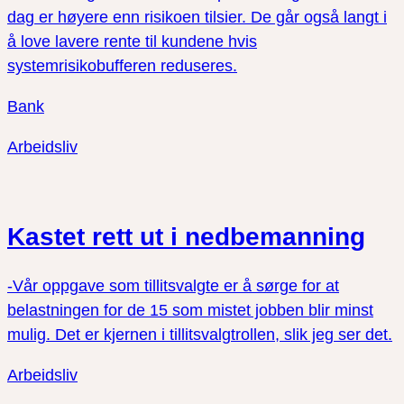
dag er høyere enn risikoen tilsier. De går også langt i
å love lavere rente til kundene hvis
systemrisikobufferen reduseres.
Bank
Arbeidsliv
Kastet rett ut i nedbemanning
-Vår oppgave som tillitsvalgte er å sørge for at
belastningen for de 15 som mistet jobben blir minst
mulig. Det er kjernen i tillitsvalgtrollen, slik jeg ser det.
Arbeidsliv