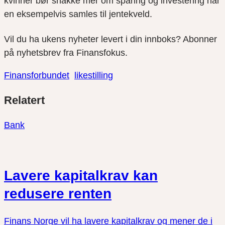
kvinner bør snakke mer om sparing og investering når
en eksempelvis samles til jentekveld.
Vil du ha ukens nyheter levert i din innboks? Abonner
på nyhetsbrev fra Finansfokus.
Finansforbundet
likestilling
Del
Del
Del
Relatert
link
på
på
twitter
facebook
Bank
Lavere kapitalkrav kan
redusere renten
Finans Norge vil ha lavere kapitalkrav og mener de i