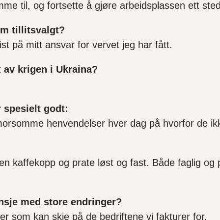
e til, og fortsette å gjøre arbeidsplassen ett ste
m tillitsvalgt?
t på mitt ansvar for vervet jeg har fått.
 av krigen i Ukraina?
 spesielt godt:
orsomme henvendelser hver dag på hvorfor de ikke 
n kaffekopp og prate løst og fast. Både faglig og p
ansje med store endringer?
r som kan skje på de bedriftene vi fakturer for.