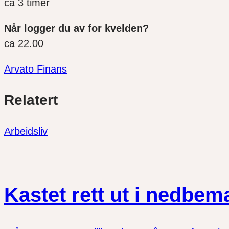
ca 3 timer
Når logger du av for kvelden?
ca 22.00
Arvato Finans
Del
Del
Del
Relatert
link
på
på
twitter
facebook
Arbeidsliv
Kastet rett ut i nedbe