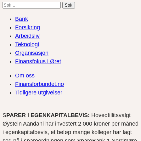
Søk
etter:
Bank
Forsikring
Arbeidsliv
Teknologi
Organisasjon
Finansfokus i Øret
Om oss
Finansforbundet.no
Tidligere utgivelser
S
PARER I EGENKAPITALBEVIS:
Hovedtillitsvalgt
Øystein Aandahl har investert 2 000 kroner per måned
i egenkapitalbevis, et beløp mange kolleger har lagt
seg på i spareordningen som SpareBank 1 Nordmøre