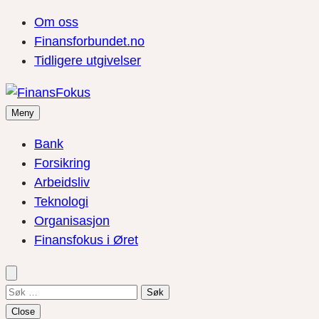
Om oss
Finansforbundet.no
Tidligere utgivelser
Meny
Bank
Forsikring
Arbeidsliv
Teknologi
Organisasjon
Finansfokus i Øret
Søk
etter:
Close