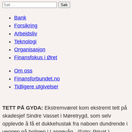
Søk
etter:
Bank
Forsikring
Arbeidsliv
Teknologi
Organisasjon
Finansfokus i Øret
Om oss
Finansforbundet.no
Tidligere utgivelser
TETT PÅ GYDA:
Ekstremværet kom ekstremt tett på
skadesjef Sindre Vasset i Møretrygd, som selv
opplevde å få et dukkehustak fra naboen dundrende i
veggen på boligen i Langevåg. (Foto: Privat.)