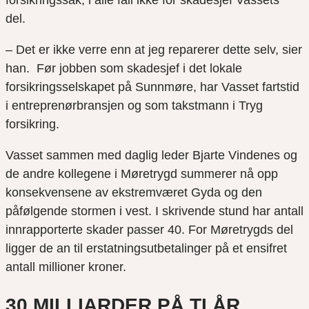
forsikringssak, i alle fall ikke for skadesjef Vassets
del.
– Det er ikke verre enn at jeg reparerer dette selv, sier
han. Før jobben som skadesjef i det lokale
forsikringsselskapet på Sunnmøre, har Vasset fartstid
i entreprenørbransjen og som takstmann i Tryg
forsikring.
Vasset sammen med daglig leder Bjarte Vindenes og
de andre kollegene i Møretrygd summerer nå opp
konsekvensene av ekstremværet Gyda og den
påfølgende stormen i vest. I skrivende stund har antall
innrapporterte skader passer 40. For Møretrygds del
ligger de an til erstatningsutbetalinger på et ensifret
antall millioner kroner.
30 MILLIARDER PÅ TI ÅR