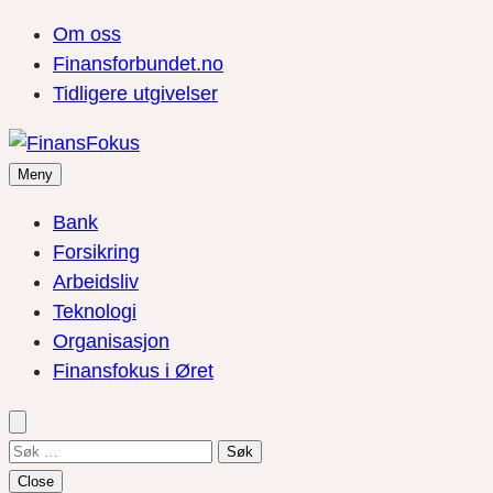
Om oss
Finansforbundet.no
Tidligere utgivelser
Meny
Bank
Forsikring
Arbeidsliv
Teknologi
Organisasjon
Finansfokus i Øret
Søk
etter:
Close