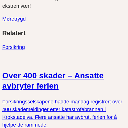
ekstremvær!
Møretrygd
Del
Del
Del
Relatert
link
på
på
twitter
facebook
Forsikring
Over 400 skader – Ansatte
avbryter ferien
Forsikringsselskapene hadde mandag registrert over
400 skademeldinger etter katastrofebrannen i
Krokstadelva. Flere ansatte har avbrutt ferien for å
hjelpe de rammede.